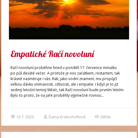
Empatické Račí novoluní
Račí novoluní proběhne hned v pondělí 17. července minutku
po půl deváté večer. A protože je nov začátkem, restartem, tak
krásně nasměruje i vás. Rak, jako vodní znamení, mu propůjčí
velkou dávku vnímavosti, citlivosti, ale i empatie. I když je to již
sedmý letošní temný Měsíc, tak Račí novoluní bude prvním letním.
Bylo to proto, že na jaře proběhly výjimečně rovnou...
13.7. 2023
Dana Kratochvílová
2656x