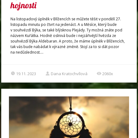
hojnosti
Na listopadový úplněk v Blížencích se můžete těšit v pondělí 27.
listopadu minutu po čtvrt na jedenáct. A u Měsíce, který bude
v souhvězdí Býka, se také blýsknou Plejády. Ty možná znáte pod
názvem Kuřátka. Hodně oslnivá bude i nejzářivější hvězda ze
souhvězdí Býka Aldebaran. A proto, že máme úplněk v Blížencích,
tak vás bude nabádat k výrazné změně. Stojí za to si dát pozor
na nedůslednost....
19.11. 2023
Dana Kratochvílová
2060x