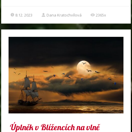
8.12. 2023
Dana Kratochvílová
2365x
Úplněk v Blížencích na vlně