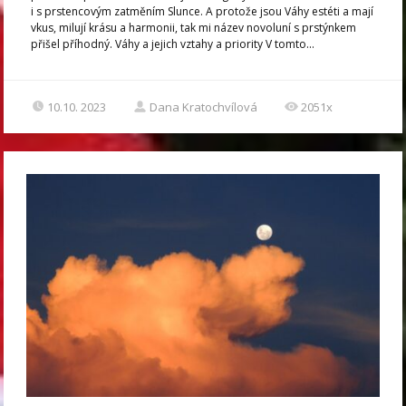
i s prstencovým zatměním Slunce. A protože jsou Váhy estéti a mají
vkus, milují krásu a harmonii, tak mi název novoluní s prstýnkem
přišel příhodný. Váhy a jejich vztahy a priority V tomto...
10.10. 2023
Dana Kratochvílová
2051x