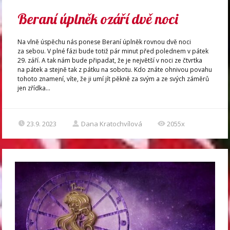
Beraní úplněk ozáří dvě noci
Na vlně úspěchu nás ponese Beraní úplněk rovnou dvě noci
za sebou. V plné fázi bude totiž pár minut před polednem v pátek
29. září. A tak nám bude připadat, že je největší v noci ze čtvrtka
na pátek a stejně tak z pátku na sobotu. Kdo znáte ohnivou povahu
tohoto znamení, víte, že ji umí jít pěkně za svým a ze svých záměrů
jen zřídka...
23.9. 2023
Dana Kratochvílová
2055x