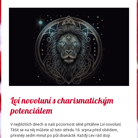
Lví novoluní s charismatickým
potenciálem
V nejbližších dnech si naši pozornost silně přitáhne Lví novoluní.
Těšit se na něj můžete už tuto středu 16. srpna před obědem,
přesněji sedm minut po půl dvanácté. Každý Lev rád stojí