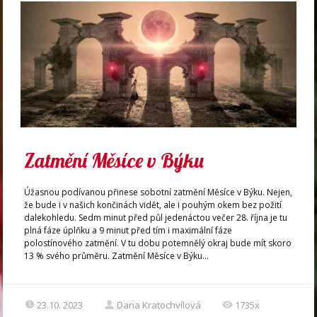
Zatmění Měsíce v Býku
Úžasnou podívanou přinese sobotní zatmění Měsíce v Býku. Nejen,
že bude i v našich končinách vidět, ale i pouhým okem bez požití
dalekohledu. Sedm minut před půl jedenáctou večer 28. října je tu
plná fáze úplňku a 9 minut před tím i maximální fáze
polostínového zatmění. V tu dobu potemnělý okraj bude mít skoro
13 % svého průměru. Zatmění Měsíce v Býku...
23.10. 2023
Dana Kratochvílová
1735x