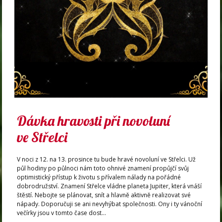
Dávka hravosti při novoluní
ve Střelci
V noci z 12. na 13. prosince tu bude hravé novoluní ve Střelci. Už
půl hodiny po půlnoci nám toto ohnivé znamení propůjčí svůj
optimistický přístup k životu s přívalem nálady na pořádné
dobrodružství. Znamení Střelce vládne planeta Jupiter, která vnáší
štěstí. Nebojte se plánovat, snít a hlavně aktivně realizovat své
nápady. Doporučuji se ani nevyhýbat společnosti. Ony i ty vánoční
večírky jsou v tomto čase dost...