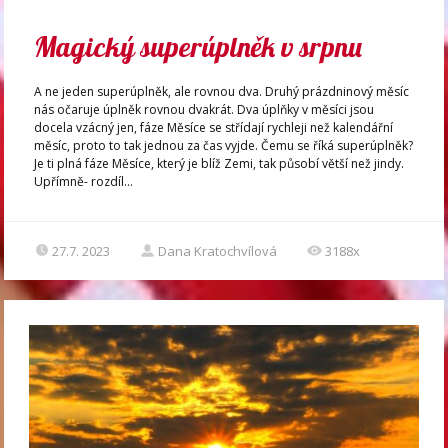
Magický superúplněk v srpnu
A ne jeden superúplněk, ale rovnou dva. Druhý prázdninový měsíc
nás očaruje úplněk rovnou dvakrát. Dva úplňky v měsíci jsou
docela vzácný jen, fáze Měsíce se střídají rychleji než kalendářní
měsíc, proto to tak jednou za čas vyjde. Čemu se říká superúplněk?
Je ti plná fáze Měsíce, který je blíž Zemi, tak působí větší než jindy.
Upřímně- rozdíl...
27.7. 2023
Dana Kratochvílová
3188x