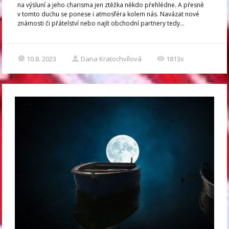
na výsluní a jeho charisma jen ztěžka někdo přehlédne. A přesně
v tomto duchu se ponese i atmosféra kolem nás. Navázat nové
známosti či přátelství nebo najít obchodní partnery tedy...
10.8. 2023
Dana Kratochvílová
1813x