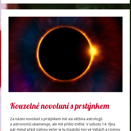
Kouzelné novoluní s prstýnkem
Za název novoluní s prstýnkem mě asi většina astrologů
a astronomů ukamenuje, ale mě přišlo trefné. V sobotu 14. října
pár minut před osmou večer je tu magický nov ve Vahách a rovnou