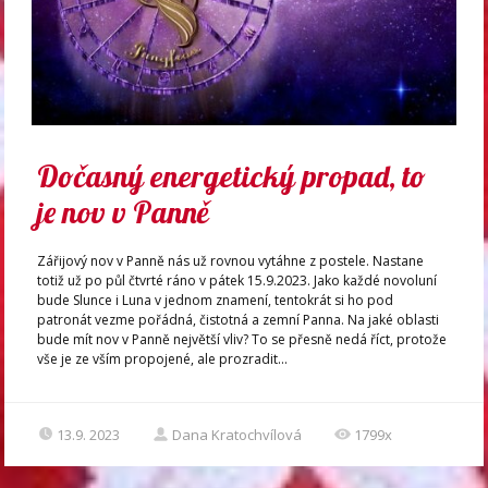
Dočasný energetický propad, to
je nov v Panně
Zářijový nov v Panně nás už rovnou vytáhne z postele. Nastane
totiž už po půl čtvrté ráno v pátek 15.9.2023. Jako každé novoluní
bude Slunce i Luna v jednom znamení, tentokrát si ho pod
patronát vezme pořádná, čistotná a zemní Panna. Na jaké oblasti
bude mít nov v Panně největší vliv? To se přesně nedá říct, protože
vše je ze vším propojené, ale prozradit...
13.9. 2023
Dana Kratochvílová
1799x