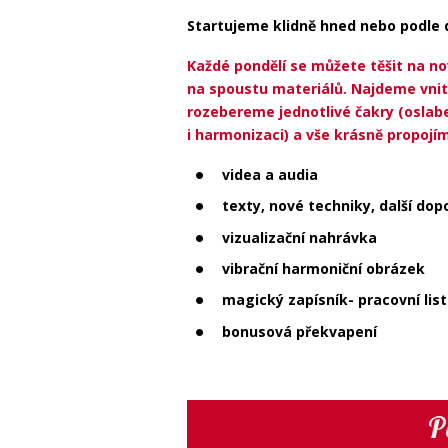
Startujeme klidně hned nebo podle 
K
a
ždé pondělí se můžete těšit na n
na spoustu materiálů. Najdeme vnitřn
rozebereme jednotlivé čakry (oslaben
i harmonizaci) a vše krásně propojí
videa a audia
texty, nové techniky, další dop
vizualizační nahrávka
vibrační harmoniční obrázek
magický zapísník- pracovní list
bonusová překvapení
P