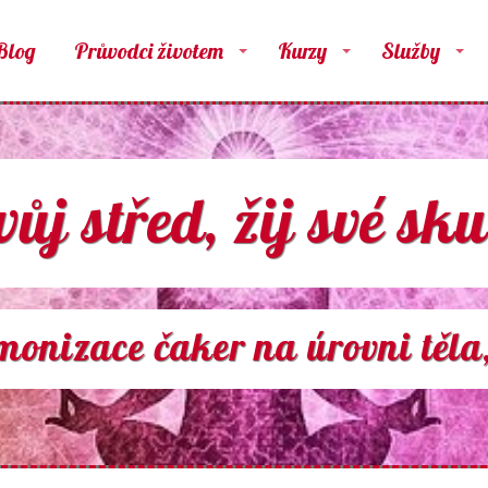
Blog
Průvodci životem
Kurzy
Služby
ůj střed, žij své sku
nizace čaker na úrovni těla,