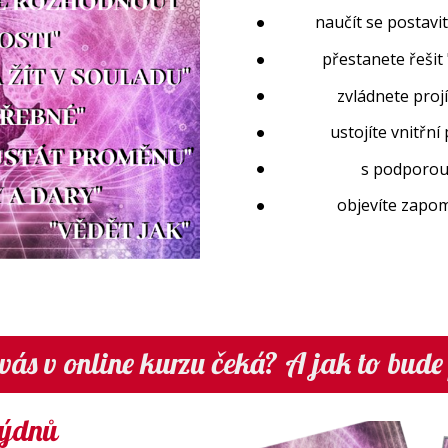
naučít se postavit
přestanete řešit 
zvládnete proj
ustojíte vnitřní
s podporou 
objevíte zapom
 vás v online kurzu čeká? A jak to bude
 týdnů