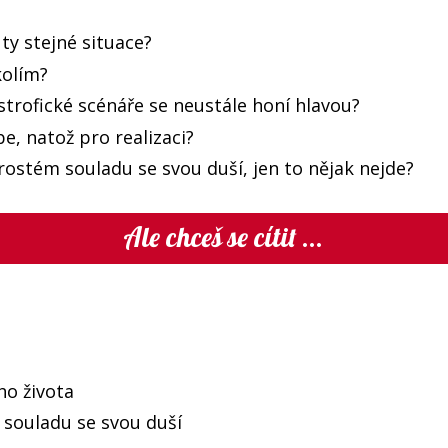
 ty stejné situace?
kolím?
trofické scénáře se neustále honí hlavou?
e, natož pro realizaci?
prostém souladu se svou duší, jen to nějak nejde?
Ale chceš se cítit ...
ho života
 souladu se svou duší