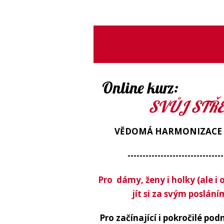
Online kurz:
SVŮJ STŘED,
VĚDOMÁ HARMONIZACE ČA
--------------------------------
Pro dámy, ženy i holky (ale i 
jít si za svým poslání
Pro začínající i pokročilé podn