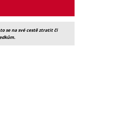
o se na své cestě ztratit či
sledkům.