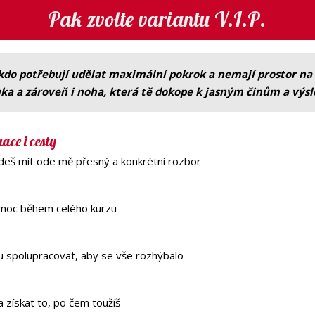
Pak zvolte variantu V.I.P.
 kdo potřebují udělat maximální pokrok a nemají prostor na t
ka a zároveň i noha, která tě dokope k jasným činům a vý
ace i cesty
deš mít ode mě přesný a konkrétní rozbor
moc během celého kurzu
u spolupracovat, aby se vše rozhýbalo
a získat to, po čem toužíš