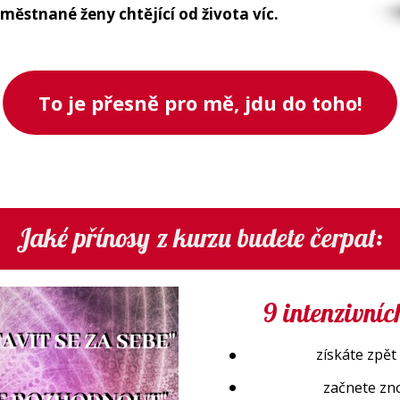
aměstnané ženy chtějící od života víc.
To je přesně pro mě, jdu do toho!
Jaké přínosy z kurzu budete čerpat:
9 intenzivníc
získáte zpět
začnete zn