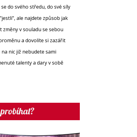
 se do svého středu, do své síly
"jestli", ale najdete způsob jak
ít změny v souladu se sebou
 proměnu a dovolíte si zazářit
na nic již nebudete sami
enuté talenty a dary v sobě
 probíhat?