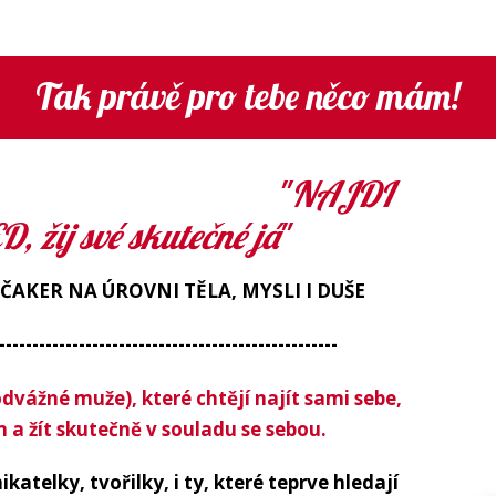
Tak právě pro tebe něco mám!
"
NAJDI
 žij své skutečné já
"
KER NA ÚROVNI TĚLA, MYSLI I DUŠE
---------------------------------------------------
odvážné muže), které chtějí najít sami sebe,
m a žít skutečně v souladu se sebou.
ikatelky, tvořilky, i ty, které teprve hledají