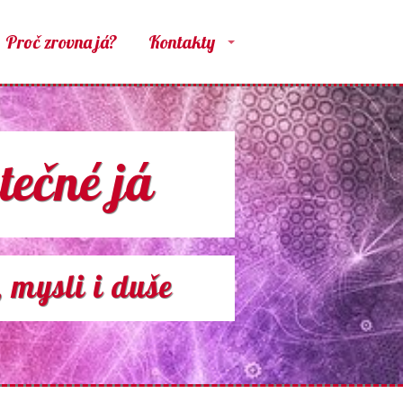
Proč zrovna já?
Kontakty
tečné já
 mysli i duše