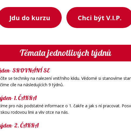
Jdu do kurzu
Chci být V.I.P.
Témata jednotlivých týdnů
 týden- SROVNÁNÍ SE
íte se techniky na nalezení vnitřního klidu. Vědomé si stanovíme starto
číme cíle na následujících 9 týdnů.
týden- 1. ČAKRA
tíme pro nás podstatné informace o 1. čakře a jak s ní pracovat. Posví
kou rodovou linii a vliv otce na nás.
 týden- 2. ČAKRA