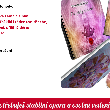
dohody.
ové téma a s ním
í klid i rádce uvnitř sebe,
í, přílišný důraz
me:
oručení
otřebuješ stabilní oporu a osobní veden