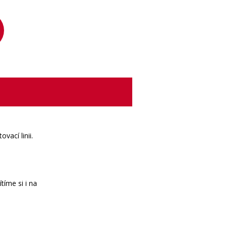
vací linii.
tíme si i na