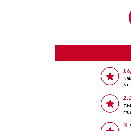
1.
Nauč
A ur
2. 
Zjis
mužs
3.