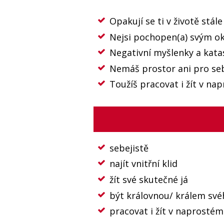
Opakují se ti v životě stále
Nejsi pochopen(a) svým o
Negativní myšlenky a katas
Nemáš prostor ani pro seb
Toužíš pracovat i žít v na
sebejistě
najít vnitřní klid
žít své skutečné já
být královnou/ králem své
pracovat i žít v naprostém