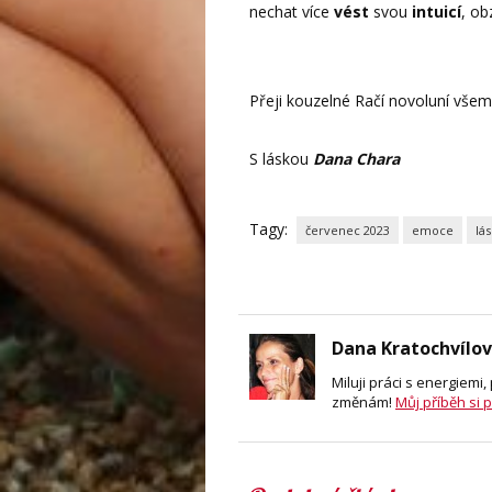
nechat více
vést
svou
intuicí
, ob
Přeji kouzelné Račí novoluní všem
S láskou
Dana Chara
Tagy:
červenec 2023
emoce
lá
Dana Kratochvílo
Miluji práci s energiemi
změnám!
Můj příběh si 