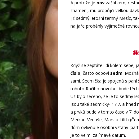
A protože je
nov
začátkem, restar
znamení, mu propůjčí velkou dáv
již sedmý letošní temný Měsíc, tak
na jaře proběhly výjimečně rovnou 
Ma
Když se zeptáte lidí kolem sebe, ja
číslo
, často odpoví
sedm
. Možná 
sami. Sedmička je spojená s paní 
tohoto Račího novoluní bude těc
Už bylo řečeno, že je to sedmý let
jsou také sedmičky- 17.7. a hned n
a prvků bude v tomto čase v 7. d
Merkur, Venuše, Mars a Lilith (Če
dům ovlivňuje osobní vztahy (partn
Je to velmi zajímavé datum.