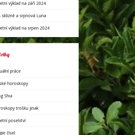
etní výklad na září 2024
 sklizně a srpnová Luna
etní výklad na srpen 2024
briky
uální práce
ské horoskopy
g Shui
oskopy trošku jinak
etní poselství
ie čísel