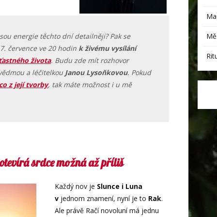
Mag
Měs
jsou energie těchto dní detailněji? Pak se
17. července ve 20 hodin
k živému vysílání
Rit
ťastného života
. Budu zde mít rozhovor
vědmou a léčitelkou
Janou Lysoňkovou
. Pokud
co z její tvorby
, tak máte možnost i u mě
otevírá srdce možná až příliš
Každý nov je
Slunce i Luna
v
jednom znamení, nyní je to
Rak
.
Ale právě Račí novoluní má jednu