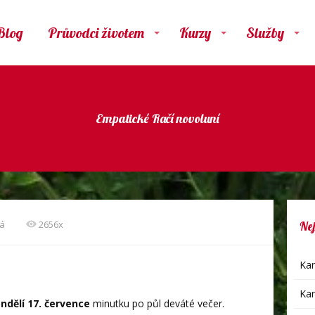
Blog
Průvodci životem
Kurzy
Služby
Empatické Račí novoluní
vá
2656x
Nej
Kar
Kar
ondělí 17. července
minutku po půl deváté večer.