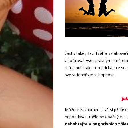
často také přecitlivělí a vztahovač
Ukočírovat vše správným směrem
máta není tak aromatická, ale snad
své vizionářské schopnosti.
Jak
Můžete zaznamenat větší
příliv 
nepoddávat, mělo by opačný efekt,
nebabrejte v negativních zále