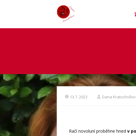
13.7. 2023
Dana Kratochvílo
Račí novoluní proběhne hned
v p