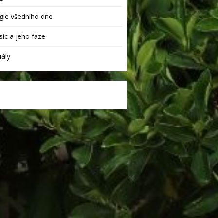
ie všedního dne
íc a jeho fáze
uály