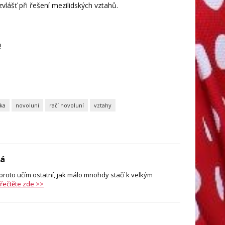
zvlášť při řešení mezilidských vztahů.
!
ska
novoluní
račí novoluní
vztahy
vá
, proto učím ostatní, jak málo mnohdy stačí k velkým
přečtěte zde >>