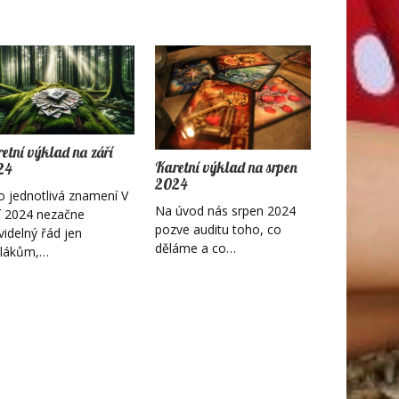
etní výklad na září
Karetní výklad na srpen
24
2024
ro jednotlivá znamení V
Na úvod nás srpen 2024
í 2024 nezačne
pozve auditu toho, co
videlný řád jen
děláme a co…
olákům,…