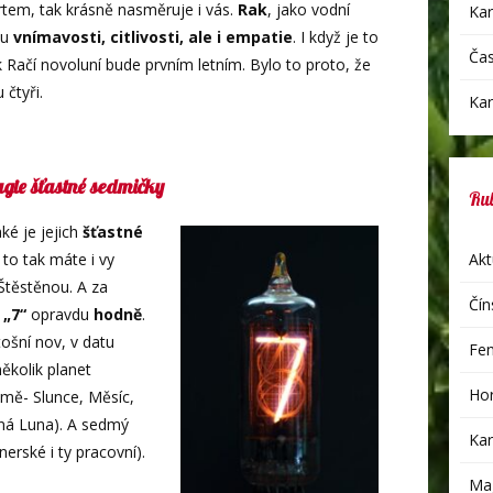
tem, tak krásně nasměruje i vás.
Rak
, jako vodní
Kar
ku
vnímavosti, citlivosti, ale i empatie
. I když je to
Čas
 Račí novoluní bude prvním letním. Bylo to proto, že
čtyři.
Kar
gie šťastné sedmičky
Ru
ké je jejich
šťastné
Akt
to tak máte i vy
Štěstěnou. A za
Čín
h
„7“
opravdu
hodně
.
ošní nov, v datu
Fen
ěkolik planet
Hor
omě- Slunce, Měsíc,
rná Luna). A sedmý
Kar
erské i ty pracovní).
Mag