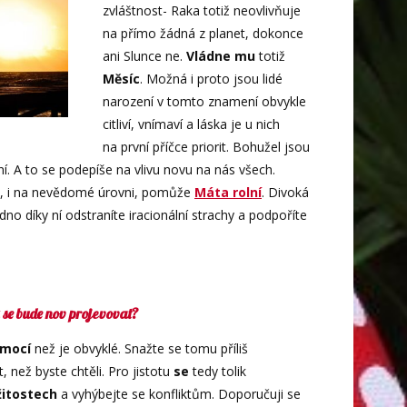
zvláštnost- Raka totiž neovlivňuje
na přímo žádná z planet, dokonce
ani Slunce ne.
Vládne mu
totiž
Měsíc
. Možná i proto jsou lidé
narození v tomto znamení obvykle
citliví, vnímaví a láska je u nich
na první příčce priorit. Bohužel jsou
ní. A to se podepíše na vlivu novu na nás všech.
, i na nevědomé úrovni, pomůže
Máta rolní
. Divoká
no díky ní odstraníte iracionální strachy a podpoříte
 se bude nov projevovat?
emocí
než je obvyklé. Snažte se tomu příliš
 než byste chtěli. Pro jistotu
se
tedy tolik
žitostech
a vyhýbejte se konfliktům. Doporučuji se