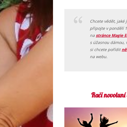
Chcete vědět, jaké 
připojte v pondělí 
na
stránce Magie š
s úžasnou dámou, 
si chcete pořídit
ně
na webu.
Račí novoluní 