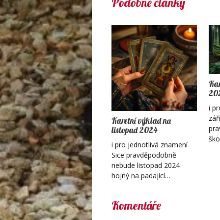
Podobné články
Kar
20
i p
zář
Karetní výklad na
pra
listopad 2024
šk
i pro jednotlivá znamení
Sice pravděpodobně
nebude listopad 2024
hojný na padající…
Komentáře