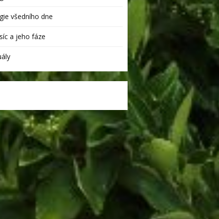
ie všedního dne
íc a jeho fáze
uály