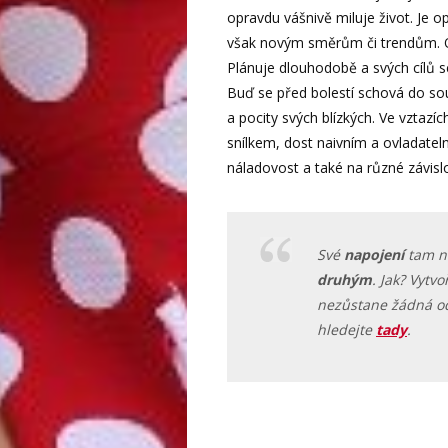
opravdu vášnivě miluje život. Je op
však novým směrům či trendům. Obdi
Plánuje dlouhodobě a svých cílů se
Buď se před bolestí schová do so
a pocity svých blízkých. Ve vztaz
snílkem, dost naivním a ovladateln
náladovost a také na různé závislo
Své
napojení
tam n
druhým
. Jak? Vytvo
nezůstane žádná od
hledejte
tady
.