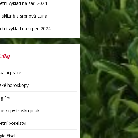
etní výklad na září 2024
 sklizně a srpnová Luna
etní výklad na srpen 2024
briky
uální práce
ské horoskopy
g Shui
oskopy trošku jinak
etní poselství
ie čísel