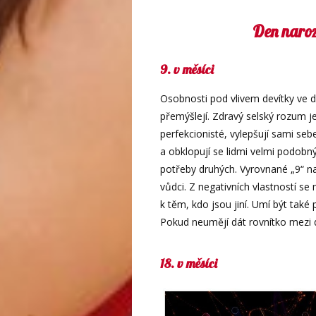
Den naroz
9. v měsíci
Osobnosti pod vlivem devítky ve dn
přemýšlejí. Zdravý selský rozum j
perfekcionisté, vylepšují sami sebe 
a obklopují se lidmi velmi podobný
potřeby druhých. Vyrovnané „9“ na 
vůdci. Z negativních vlastností s
k těm, kdo jsou jiní. Umí být také
Pokud neumějí dát rovnítko mezi dá
18. v měsíci