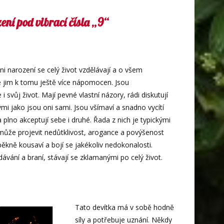
ení pod vibrací čísla „9“
i narození se celý život vzdělávají a o všem
e jim k tomu ještě více nápomocen. Jsou
i svůj život. Mají pevné vlastní názory, rádi diskutují
mi jako jsou oni sami. Jsou všímaví a snadno vycítí
plno akceptují sebe i druhé. Řada z nich je typickými
e může projevit nedůtklivost, arogance a povýšenost
 pěkně kousaví a bojí se jakékoliv nedokonalosti.
vání a braní, stávají se zklamanými po celý život.
Tato devítka má v sobě hodně
síly a potřebuje uznání. Někdy