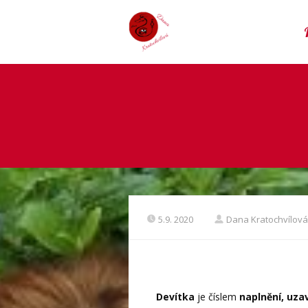
5.9. 2020
Dana Kratochvílová
Devítka
je číslem
naplnění, uza