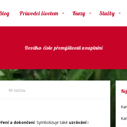
Blog
Průvodci životem
Kurzy
Služby
Devítka- číslo přemýšlivosti a naplnění
26250x
Nej
Kar
Kar
vření a dokončení
. Symbolizuje také
uzrávání
i