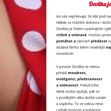
Devítka ja
Asi vás nepřekvapí, že lidé pod na
Někde se můžete dokonce i dočíst
Devítka je číslem uzavírajícím cy
citlivé a vnímavé
, možná i prot
pomáhat a
zároveň
předávat
s
dodává těmto lidem snadnější
nap
souvislostí.
V povaze člověka se sebou
přináší
moudrost,
inteligenci, představivost
a vnímavost
. Pokud toho
daná osoba využije, pak se
v pozdějším věku dočká uznání
a úspěchu. To se sebou nese
i příslib hojnosti a bohatství