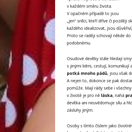
v každém směru života.
V opačném případě to jsou
„jen“ snílci, kteří dříve či pozděj
každého idealizovat, jsou důvěřiv
Proto se raději schovají někde do 
podobnému.
Osudové devítky stále hledají smys
s jinými lidmi, cestují, komunikuj
potká mnoho pádů
, jsou však 
A nejen to, dokonce se pak dosta
pomůže. Mají rády sebe i všechny 
v životě je pro ně
láska
, nahá
pr
devítka ani neuvědomuje sílu a h
zásluhy jiným.
Osoby s tímto číslem jako životn