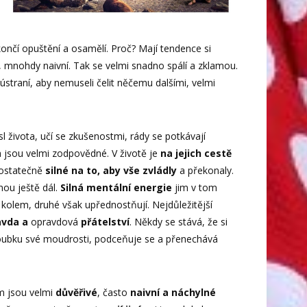
i skončí opuštění a osamělí. Proč? Mají tendence si
í, mnohdy naivní. Tak se velmi snadno spálí a zklamou.
ústraní, aby nemuseli čelit něčemu dalšími, velmi
l života, učí se zkušenostmi, rády se potkávají
í a jsou velmi zodpovědné. V životě je
na jejich cestě
dostatečně
silné na to, aby vše zvládly
a překonaly.
nou ještě dál.
Silná mentální energie
jim v tom
kolem, druhé však upřednostňují. Nejdůležitější
avda a
opravdová
přátelství
. Někdy se stává, že si
loubku své moudrosti, podceňuje se a přenechává
ím jsou velmi
důvěřivé
, často
naivní a náchylné