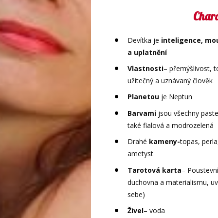
Chara
Devítka je
inteligence, mo
a uplatnění
Vlastnosti
– přemýšlivost, 
užitečný a uznávaný člověk
Planetou
je Neptun
Barvami
jsou všechny paste
také fialová a modrozelená
Drahé
kameny-
topas, perl
ametyst
Tarotová karta
– Poustevní
duchovna a materialismu, u
sebe)
Živel
– voda