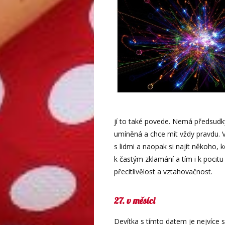
jí to také povede. Nemá předsudk
umíněná a chce mít vždy pravdu. 
s lidmi a naopak si najít někoho,
k častým zklamání a tím i k pocit
přecitlivělost a vztahovačnost.
27. v měsíci
Devítka s tímto datem je nejvíce sp