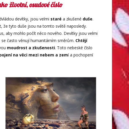
ko životní, osudové číslo
dvládou devítky, jsou velmi
staré
a zkušené
duše
.
, že tyto duše jsou na tomto světě naposledy.
klus, aby mohlo počít něco nového. Devítky jsou velmi
o se často věnují humanitárním směrům.
Chtějí
vou
moudrost a zkušenosti
. Toto nebeské číslo
ojení na věci mezi nebem a zem
í a pochopení