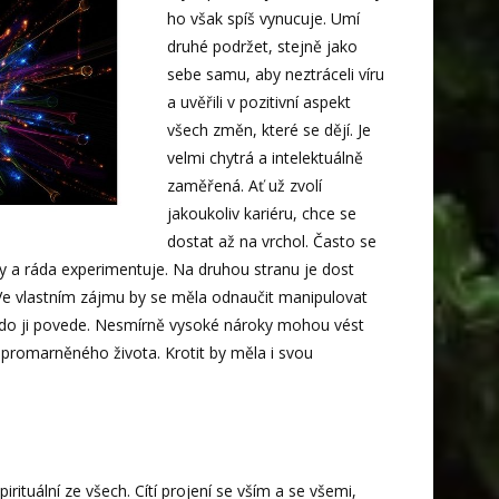
ho však spíš vynucuje. Umí
druhé podržet, stejně jako
sebe samu, aby neztráceli víru
a uvěřili v pozitivní aspekt
všech změn, které se dějí. Je
velmi chytrá a intelektuálně
zaměřená. Ať už zvolí
jakoukoliv kariéru, chce se
dostat až na vrchol. Často se
y a ráda experimentuje. Na druhou stranu je dost
Ve vlastním zájmu by se měla odnaučit manipulovat
 kdo ji povede. Nesmírně vysoké nároky mohou vést
u promarněného života. Krotit by měla i svou
irituální ze všech. Cítí projení se vším a se všemi,