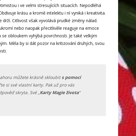
timistou i ve velmi stresujících situacích. Nepodléhá
vuje krásu a kromě intelektu i ní vyniká i kreativita.
 drží. Citlivost však vyvolává prudké změny nálad.
ukromí nebo naopak přecitlivěle reaguje na emoce
ích se obloukem vyhýbá povrchnosti. Je také velkým
ým. Měla by si dát pozor na kritizování druhých, svou
sti.
ahoru můžete krásně skloubit
s pomocí
řte si své vlastní karty. Pak už pro vás
pověď skryta. Své „
Karty Magie života
“