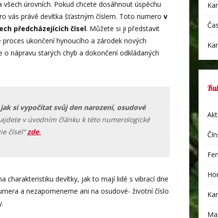
a všech úrovních. Pokud chcete dosáhnout úspěchu
Kar
e pro vás právě devítka šťastným číslem. Toto numero
v
Čas
šech
předcházejících čísel
. Můžete si ji představit
je proces ukončení hynoucího a zárodek nových
Kar
de o nápravu starých chyb a dokončení odkládaných
Ru
,
jak si vypočítat svůj den narození, osudové
Akt
ajdete v úvodním článku k této numerologické
ie čísel“
zde
.
Čín
Fen
Hor
harakteristiku devítky, jak to mají lidé s vibrací dne
umera a nezapomeneme ani na osudové- životní číslo
Kar
y.
Mag