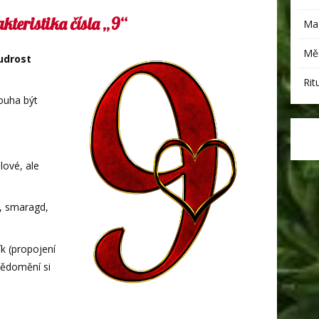
kteristika čísla „9“
Mag
Měs
udrost
Rit
touha být
lové, ale
a, smaragd,
k (propojení
vědomění si