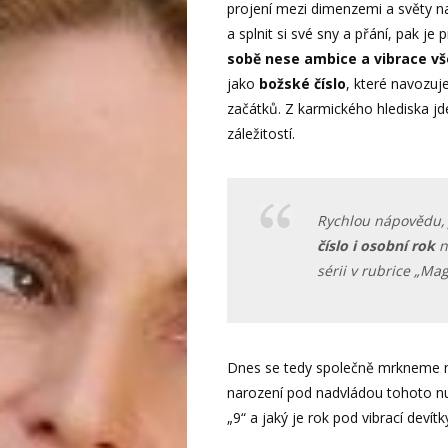
projení mezi dimenzemi a světy n
a splnit si své sny a přání, pak j
sobě nese ambice a vibrace v
jako
božské číslo
, které navozu
začátků. Z karmického hlediska j
záležitostí.
Rychlou nápovědu
číslo i osobní rok
n
sérii v rubrice „Mag
Dnes se tedy společně mrkneme na c
narození pod nadvládou tohoto n
„9“ a jaký je rok pod vibrací devítk