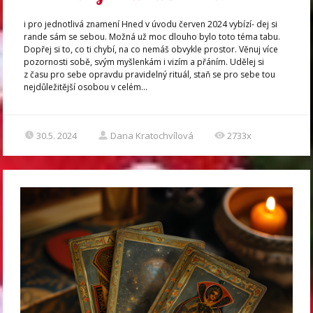
i pro jednotlivá znamení Hned v úvodu červen 2024 vybízí- dej si
rande sám se sebou. Možná už moc dlouho bylo toto téma tabu.
Dopřej si to, co ti chybí, na co nemáš obvykle prostor. Věnuj více
pozornosti sobě, svým myšlenkám i vizím a přáním. Udělej si
z času pro sebe opravdu pravidelný rituál, staň se pro sebe tou
nejdůležitější osobou v celém...
30.5. 2024
Dana Kratochvílová
2733x