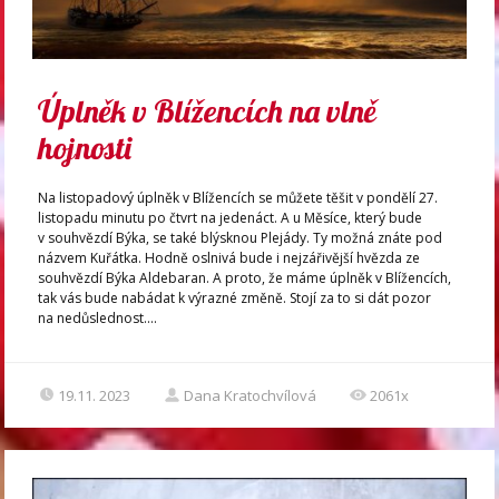
Úplněk v Blížencích na vlně
hojnosti
Na listopadový úplněk v Blížencích se můžete těšit v pondělí 27.
listopadu minutu po čtvrt na jedenáct. A u Měsíce, který bude
v souhvězdí Býka, se také blýsknou Plejády. Ty možná znáte pod
názvem Kuřátka. Hodně oslnivá bude i nejzářivější hvězda ze
souhvězdí Býka Aldebaran. A proto, že máme úplněk v Blížencích,
tak vás bude nabádat k výrazné změně. Stojí za to si dát pozor
na nedůslednost....
19.11. 2023
Dana Kratochvílová
2061x