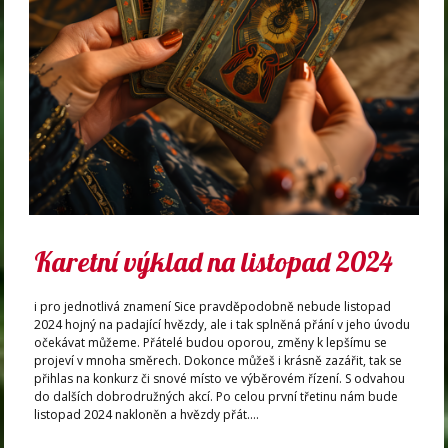
Karetní výklad na listopad 2024
i pro jednotlivá znamení Sice pravděpodobně nebude listopad
2024 hojný na padající hvězdy, ale i tak splněná přání v jeho úvodu
očekávat můžeme. Přátelé budou oporou, změny k lepšímu se
projeví v mnoha směrech. Dokonce můžeš i krásně zazářit, tak se
přihlas na konkurz či snové místo ve výběrovém řízení. S odvahou
do dalších dobrodružných akcí. Po celou první třetinu nám bude
listopad 2024 nakloněn a hvězdy přát....