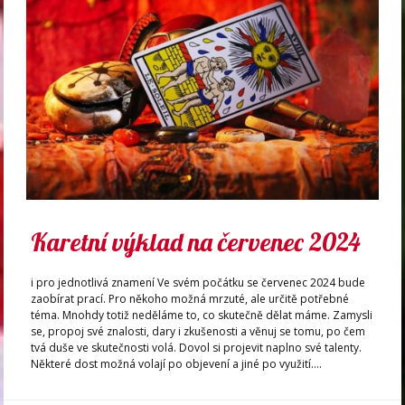
Karetní výklad na červenec 2024
i pro jednotlivá znamení Ve svém počátku se červenec 2024 bude
zaobírat prací. Pro někoho možná mrzuté, ale určitě potřebné
téma. Mnohdy totiž neděláme to, co skutečně dělat máme. Zamysli
se, propoj své znalosti, dary i zkušenosti a věnuj se tomu, po čem
tvá duše ve skutečnosti volá. Dovol si projevit naplno své talenty.
Některé dost možná volají po objevení a jiné po využití....