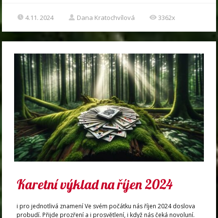
4.11. 2024
Dana Kratochvílová
3362x
Karetní výklad na říjen 2024
i pro jednotlivá znamení Ve svém počátku nás říjen 2024 doslova
probudí. Přijde prozření a i prosvětlení, i když nás čeká novoluní.