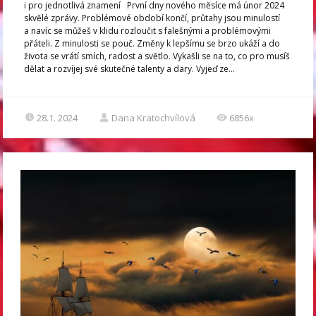
i pro jednotlivá znamení První dny nového měsíce má únor 2024
skvělé zprávy. Problémové období končí, průtahy jsou minulostí
a navíc se můžeš v klidu rozloučit s falešnými a problémovými
přáteli. Z minulosti se pouč. Změny k lepšímu se brzo ukáží a do
života se vrátí smích, radost a světlo. Vykašli se na to, co pro musíš
dělat a rozvíjej své skutečné talenty a dary. Vyjeď ze...
28.1. 2024
Dana Kratochvílová
6856x