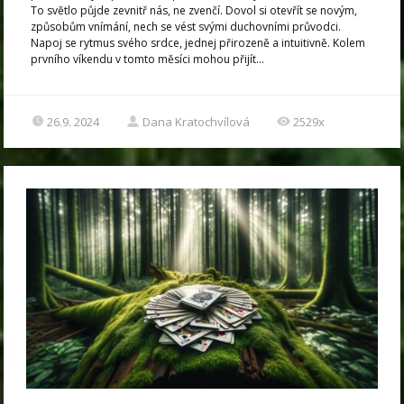
To světlo půjde zevnitř nás, ne zvenčí. Dovol si otevřít se novým,
způsobům vnímání, nech se vést svými duchovními průvodci.
Napoj se rytmus svého srdce, jednej přirozeně a intuitivně. Kolem
prvního víkendu v tomto měsíci mohou přijít...
26.9. 2024
Dana Kratochvílová
2529x