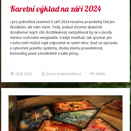
Karetní výklad na září 2024
i pro jednotlivá znamení V září 2024 nezačne pravidelný řád jen
školákům, ale nám všem. Tedy, pokud chceme skutečně
dosáhnout svých cílů. Roztěkanost, netrpělivost by se v úvodu
měsíce rozhodně nevyplatila. A když nestíháš, tak zpomal. Jen
v tichu totiž můžeš najít odpovědi ve svém nitru. Snaž se opravdu
o vytvoření jasného systému, dodej všemu pravidelnost,
komunikuj jasně a konkrétně a také pečuj...
26.8. 2024
Dana Kratochvílová
4696x