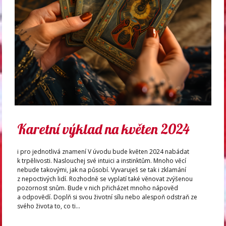
Karetní výklad na květen 2024
i pro jednotlivá znamení V úvodu bude květen 2024 nabádat
k trpělivosti. Naslouchej své intuici a instinktům. Mnoho věcí
nebude takovými, jak na působí. Vyvaruješ se tak i zklamání
z nepoctivých lidí. Rozhodně se vyplatí také věnovat zvýšenou
pozornost snům. Bude v nich přicházet mnoho nápověd
a odpovědí. Doplň si svou životní sílu nebo alespoň odstraň ze
svého života to, co ti...