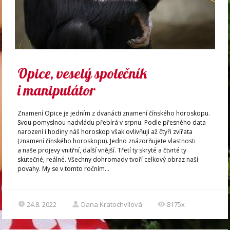
Opice, veselý společník
i manipulátor
Znamení Opice je jedním z dvanácti znamení čínského horoskopu.
Svou pomyslnou nadvládu přebírá v srpnu. Podle přesného data
narození i hodiny náš horoskop však ovlivňují až čtyři zvířata
(znamení čínského horoskopu). Jedno znázorňujete vlastnosti
a naše projevy vnitřní, další vnější. Třetí ty skryté a čtvrté ty
skutečné, reálné. Všechny dohromady tvoří celkový obraz naší
povahy. My se v tomto ročním...
24.8. 2022
Dana Kratochvílová
8175x