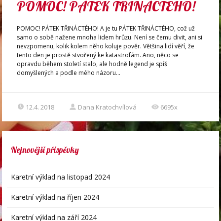
POMOC! PÁTEK TŘINÁCTÉHO!
POMOC! PÁTEK TŘINÁCTÉHO! A je tu PÁTEK TŘINÁCTÉHO, což už
samo o sobě nažene mnoha lidem hrůzu. Není se čemu divit, ani si
nevzpomenu, kolik kolem něho koluje pověr. Většina lidí věří, že
tento den je prostě stvořený ke katastrofám. Ano, něco se
opravdu během století stalo, ale hodně legend je spíš
domyšlených a podle mého názoru...
12.4. 2018
Dana Kratochvílová
6695x
Nejnovější příspěvky
Karetní výklad na listopad 2024
Karetní výklad na říjen 2024
Karetní výklad na září 2024