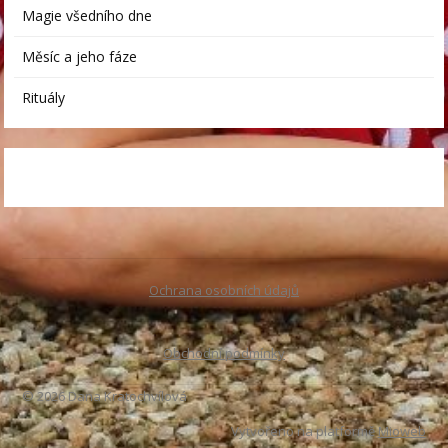
Magie všedního dne
Měsíc a jeho fáze
Rituály
Ochrana osobních údajů
Obchodní podmínky
© 2026 Dana Kratochvílová
Vytvořeno na platformě
Mioweb