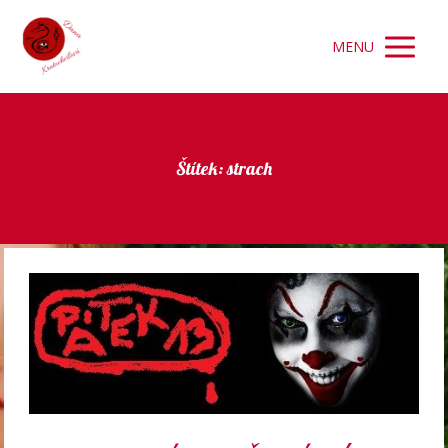
MENU
Štítek: strach