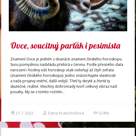
Ovce, soucitný parťák i pesimista
Znamení Ovce je jedním z dvanácti znamení čínského horoskopu.
Svou pomyslnou nadvládu přebírá v červnu. Podle přesného data
narození i hodiny náš horoskop však ovlivňují až čtyři zvířata
(znamení čínského horoskopu). Jedno znázorňujete vlastnosti
a naše projevy vnitřní, další vnější. Třetí ty skryté a čtvrté ty
skutečné, reálné. Všechny dohromady tvoří celkový obraz naší
povahy. My se v tomto ročním...
21.7. 2022
Dana Kratochvílová
5249x