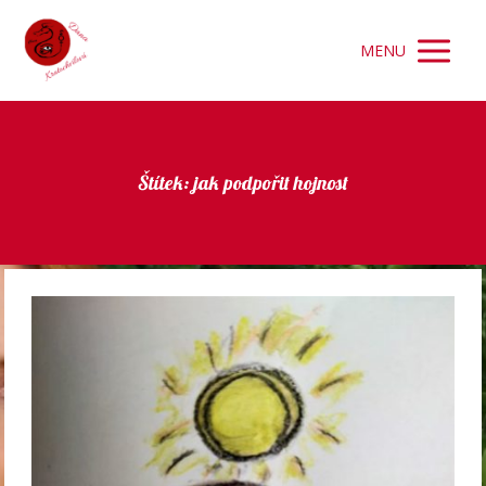
MENU
Štítek: jak podpořit hojnost