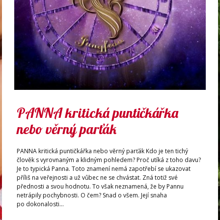
PANNA kritická puntičkářka
nebo věrný parťák
PANNA kritická puntičkářka nebo věrný parťák Kdo je ten tichý
člověk s vyrovnaným a klidným pohledem? Proč utíká z toho davu?
Je to typická Panna. Toto znamení nemá zapotřebí se ukazovat
příliš na veřejnosti a už vůbec ne se chvástat. Zná totiž své
přednosti a svou hodnotu. To však neznamená, že by Pannu
netrápily pochybnosti. O čem? Snad o všem. Její snaha
po dokonalosti...