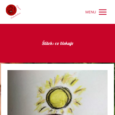
MENU
Štítek: co blokuje