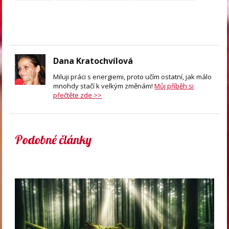
Dana Kratochvílová
Miluji práci s energiemi, proto učím ostatní, jak málo
mnohdy stačí k velkým změnám!
Můj příběh si
přečtěte zde >>
Podobné články