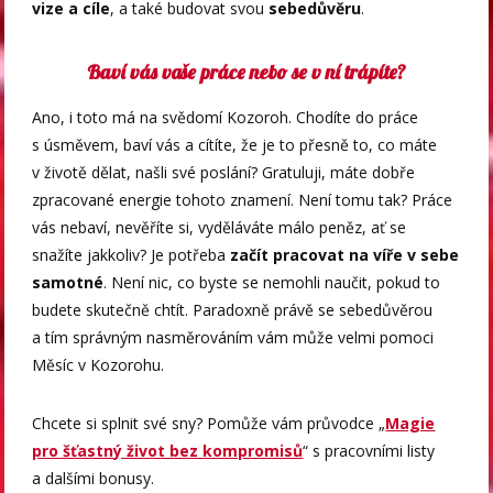
vize a cíle
, a také budovat svou
sebedůvěru
.
Baví vás vaše práce nebo se v ní trápíte?
Ano, i toto má na svědomí Kozoroh. Chodíte do práce
s úsměvem, baví vás a cítíte, že je to přesně to, co máte
v životě dělat, našli své poslání? Gratuluji, máte dobře
zpracované energie tohoto znamení. Není tomu tak? Práce
vás nebaví, nevěříte si, vyděláváte málo peněz, ať se
snažíte jakkoliv? Je potřeba
začít pracovat na víře v sebe
samotné
. Není nic, co byste se nemohli naučit, pokud to
budete skutečně chtít. Paradoxně právě se sebedůvěrou
a tím správným nasměrováním vám může velmi pomoci
Měsíc v Kozorohu.
Chcete si splnit své sny? Pomůže vám průvodce „
Magie
pro šťastný život bez kompromisů
“ s pracovními listy
a dalšími bonusy.