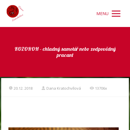
MENU
KOZOROH – chladný samotář nebo zodpovědný
pracant
20.12. 2018
Dana Kratochvílová
13706x