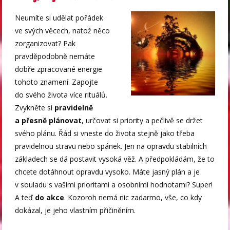
Neumíte si udělat pořádek
ve svých věcech, natož něco
zorganizovat? Pak
pravděpodobně nemáte
dobře zpracované energie
tohoto znamení. Zapojte
do svého života více rituálů.
Zvykněte si
pravidelně
a přesně plánovat
, určovat si priority a pečlivě se držet
svého plánu. Řád si vneste do života stejně jako třeba
pravidelnou stravu nebo spánek. Jen na opravdu stabilních
základech se dá postavit vysoká věž. A předpokládám, že to
chcete dotáhnout opravdu vysoko. Máte jasný plán a je
v souladu s vašimi prioritami a osobními hodnotami? Super!
A teď
do akce
. Kozoroh nemá nic zadarmo, vše, co kdy
dokázal, je jeho vlastním přičiněním.