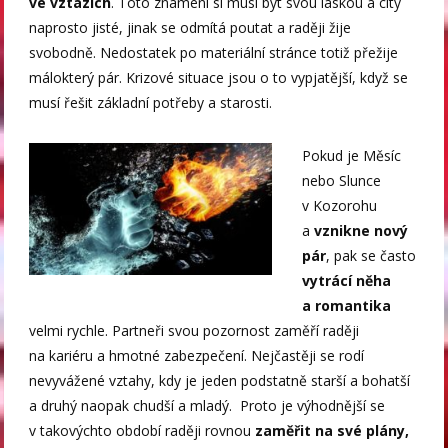
ve
vztazích
. Toto znamení si musí být svou láskou a city
naprosto jisté, jinak se odmítá poutat a raději žije
svobodně. Nedostatek po materiální stránce totiž přežije
málokterý pár. Krizové situace jsou o to vypjatější, když se
musí řešit základní potřeby a starosti.
Pokud je Měsíc
nebo Slunce
v Kozorohu
a
vznikne nový
pár
, pak se často
vytrácí něha
a romantika
velmi rychle. Partneři svou pozornost zaměří raději
na kariéru a hmotné zabezpečení. Nejčastěji se rodí
nevyvážené vztahy, kdy je jeden podstatně starší a bohatší
a druhý naopak chudší a mladý. Proto je výhodnější se
v takovýchto období raději rovnou
zaměřit na své plány,