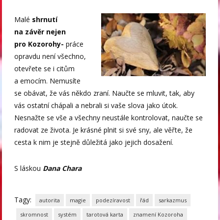
Malé
shrnutí
na závěr nejen
pro Kozorohy-
práce
opravdu není všechno,
otevřete se i citům
a emocím. Nemusíte
se obávat, že vás někdo zraní. Naučte se mluvit, tak, aby
vás ostatní chápali a nebrali si vaše slova jako útok.
Nesnažte se vše a všechny neustále kontrolovat, naučte se
radovat ze života. Je krásné plnit si své sny, ale věřte, že
cesta k nim je stejně důležitá jako jejich dosažení.
S láskou
Dana Chara
Tagy:
autorita
magie
podezíravost
řád
sarkazmus
skromnost
systém
tarotová karta
znamení Kozoroha