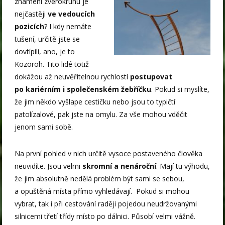
znamení zvěrokruhu je
nejčastěji
ve vedoucích
pozicích
? I kdy nemáte
tušení, určitě jste se
dovtípili, ano, je to
Kozoroh. Tito lidé totiž
dokážou až neuvěřitelnou rychlostí
postupovat
po kariérním i společenském žebříčku
. Pokud si myslíte,
že jim někdo vyšlape cestičku nebo jsou to typičtí
patolízalové, pak jste na omylu. Za vše mohou vděčit
jenom sami sobě.
Na první pohled v nich určitě vysoce postaveného člověka
neuvidíte. Jsou velmi
skromní a nenároční
. Mají tu výhodu,
že jim absolutně nedělá problém být sami se sebou,
a opuštěná místa přímo vyhledávají. Pokud si mohou
vybrat, tak i při cestování raději pojedou neudržovanými
silnicemi třetí třídy místo po dálnici. Působí velmi vážně.