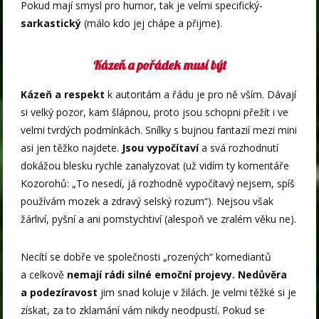
Pokud mají smysl pro humor, tak je velmi specifický-
sarkastický
(málo kdo jej chápe a přijme).
Kázeň a pořádek musí být
Kázeň a respekt
k autoritám a řádu je pro ně vším. Dávají
si velký pozor, kam šlápnou, proto jsou schopni přežít i ve
velmi tvrdých podmínkách. Snílky s bujnou fantazií mezi mini
asi jen těžko najdete.
Jsou vypočítaví
a svá rozhodnutí
dokážou blesku rychle zanalyzovat (už vidím ty komentáře
Kozorohů: „To nesedí, já rozhodně vypočítavý nejsem, spíš
používám mozek a zdravý selský rozum“). Nejsou však
žárliví, pyšní a ani pomstychtiví (alespoň ve zralém věku ne).
Necítí se dobře ve společnosti „rozených“ komediantů
a celkově
nemají rádi silné emoční projevy. Nedůvěra
a podezíravost
jim snad koluje v žilách. Je velmi těžké si je
získat, za to zklamání vám nikdy neodpustí. Pokud se