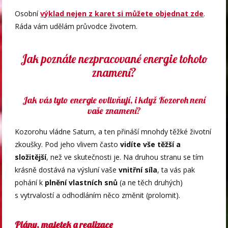
Osobní
výklad nejen z karet si můžete objednat zde
.
Ráda vám udělám průvodce životem.
Jak poznáte nezpracované energie tohoto
znamení?
Jak vás tyto energie ovlivňují, i když Kozoroh není
vaše znamení?
Kozorohu vládne Saturn, a ten přináší mnohdy těžké životní
zkoušky. Pod jeho vlivem často
vidíte vše těžší a
složitější
, než ve skutečnosti je. Na druhou stranu se tím
krásně dostává na výsluní vaše
vnitřní síla
, ta vás pak
pohání k
plnění vlastních snů
(a ne těch druhých)
s vytrvalostí a odhodláním něco změnit (prolomit).
Plány, majetek a realizace