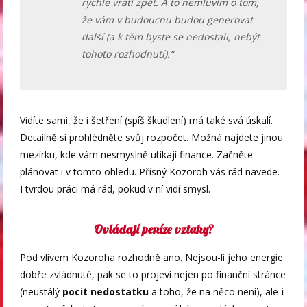
rychle vrátí zpět. A to nemluvím o tom,
že vám v budoucnu budou generovat
další (a k těm byste se nedostali, nebýt
tohoto rozhodnutí).“
Vidíte sami, že i šetření (spíš škudlení) má také svá úskalí.
Detailně si prohlédněte svůj rozpočet. Možná najdete jinou
mezírku, kde vám nesmyslně utíkají finance. Začněte
plánovat i v tomto ohledu. Přísný Kozoroh vás rád navede.
I tvrdou práci má rád, pokud v ní vidí smysl.
Ovládají peníze vztahy?
Pod vlivem Kozoroha rozhodně ano. Nejsou-li jeho energie
dobře zvládnuté, pak se to projeví nejen po finanční stránce
(neustálý
pocit nedostatku
a toho, že na něco není), ale
i