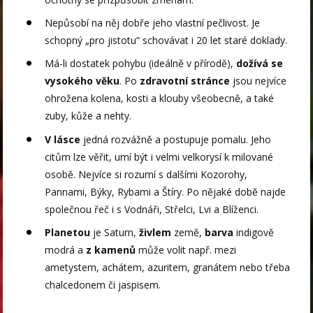
Nepůsobí na něj dobře jeho vlastní pečlivost. Je
schopný „pro jistotu“ schovávat i 20 let staré doklady.
Má-li dostatek pohybu (ideálně v přírodě),
dožívá se
vysokého věku
. Po
zdravotní
stránce
jsou nejvíce
ohrožena kolena, kosti a klouby všeobecně, a také
zuby, kůže a nehty.
V lásce
jedná rozvážně a postupuje pomalu. Jeho
citům lze věřit, umí být i velmi velkorysí k milované
osobě. Nejvíce si rozumí s dalšími Kozorohy,
Pannami, Býky, Rybami a Štíry. Po nějaké době najde
společnou řeč i s Vodnáři, Střelci, Lvi a Blíženci.
Planetou
je Saturn,
živlem
země,
barva
indigově
modrá a
z kamenů
může volit např. mezi
ametystem, achátem, azuritem, granátem nebo třeba
chalcedonem či jaspisem.