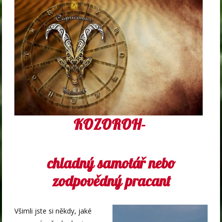
KOZOROH-
chladný samotář nebo
zodpovědný pracant
Všimli jste si někdy, jaké