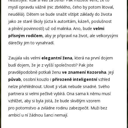
myslí opravdu vážně (nic zbrklého, čeho by potom litoval,
neudělá). Dětem se bude snažit vštípit základy do života
jako ze staré školy (úcta k autoritám, kázeň, poslušnost
a plnění povinností) už od malinka. Ano, bude
velmi
přísným rodičem
, aby je připravil na život, ale velkorysými
dárečky jim to vynahradí.
Zaujala vás velmi
elegantní žena
, která na první dojem
budí dojem, že je z vyšší společnosti? Pak jste
pravděpodobně potkali ženu
ve znamení Kozoroha
. Její
půvab
, osobní kouzlo i
přirozeně inteligentní
vzhled
nelze přehlédnout. Ulovit ji však nebude snadné. Svého
partnera si velmi pečlivě vybírá. Ona sama k němu musí
vzhlížet, aby si byla jistá, že bude skvělým vzorem
pro potomstvo a zvládne rodinu zabezpečit. Muži bez
ambicí u ní žádnou šanci nemají.