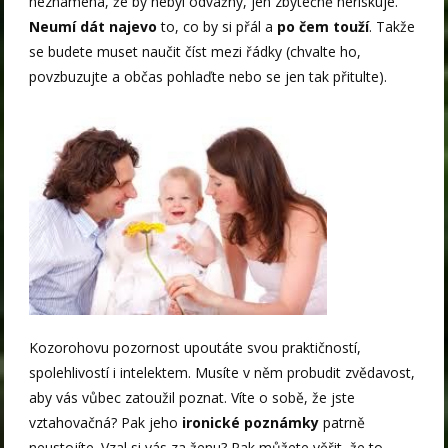
neznamená, že by nebyl odvážný, jen zbytečně neriskuje.
Neumí dát najevo
to, co by si přál a
po čem touží
. Takže
se budete muset naučit číst mezi řádky (chvalte ho,
povzbuzujte a občas pohlaďte nebo se jen tak přitulte).
Kozorohovu pozornost upoutáte svou praktičností,
spolehlivostí i intelektem. Musíte v něm probudit zvědavost,
aby vás vůbec zatoužil poznat. Víte o sobě, že jste
vztahovačná? Pak jeho
ironické poznámky
patrně
neustojíte. Vzal si vás za ženu? Pak můžete věřit, že to