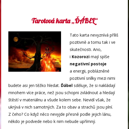
Tarotová karta „ĎÁBEL“
Tato karta nevyznívá příliš
pozitivně a tomu tak i ve
skutečnosti. Ano,
i
Kozorozi
mají spíše
negativní postoje
a energii, poblázněné
pozitivní snílky mezi nimi
budete asi jen těžko hledat.
Ďábel
sděluje, že si nakládají
mnohem více práce, než jsou schopni zvládnout a hledají
štěstí v materiálnu a všude kolem sebe. Nevidí však, že
ukrývá v nich samotných. Za to obav a strachů jsou plní.
Z čeho? Co když něco nevyjde přesně podle jejich lánu,
někdo je podvede nebo k nim nebude upřímný.