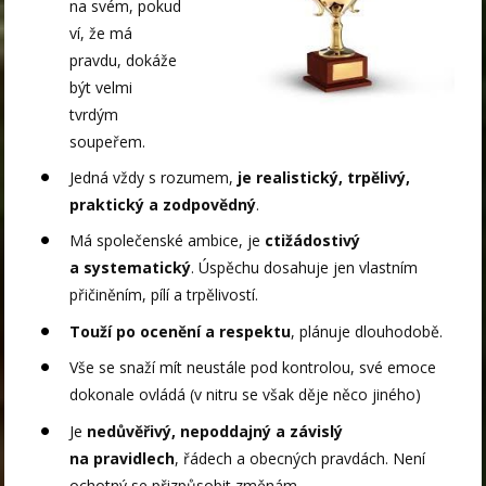
na svém, pokud
ví, že má
pravdu, dokáže
být velmi
tvrdým
soupeřem.
Jedná vždy s rozumem,
je realistický, trpělivý,
praktický a zodpovědný
.
Má společenské ambice, je
ctižádostivý
a systematický
. Úspěchu dosahuje jen vlastním
přičiněním, pílí a trpělivostí.
Touží po ocenění a respektu
, plánuje dlouhodobě.
Vše se snaží mít neustále pod kontrolou, své emoce
dokonale ovládá (v nitru se však děje něco jiného)
Je
nedůvěřivý, nepoddajný a závislý
na pravidlech
, řádech a obecných pravdách. Není
ochotný se přizpůsobit změnám.