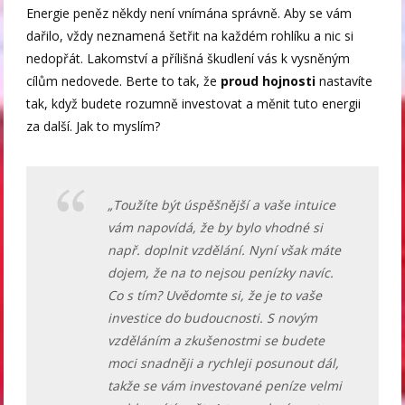
Energie peněz někdy není vnímána správně. Aby se vám
dařilo, vždy neznamená šetřit na každém rohlíku a nic si
nedopřát. Lakomství a přílišná škudlení vás k vysněným
cílům nedovede. Berte to tak, že
proud hojnosti
nastavíte
tak, když budete rozumně investovat a měnit tuto energii
za další. Jak to myslím?
„Toužíte být úspěšnější a vaše intuice
vám napovídá, že by bylo vhodné si
např. doplnit vzdělání. Nyní však máte
dojem, že na to nejsou penízky navíc.
Co s tím? Uvědomte si, že je to vaše
investice do budoucnosti. S novým
vzděláním a zkušenostmi se budete
moci snadněji a rychleji posunout dál,
takže se vám investované peníze velmi