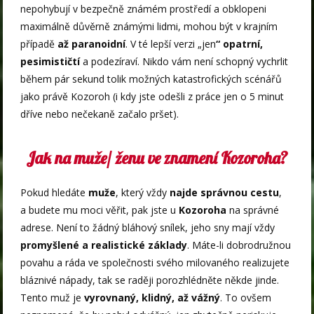
nepohybují v bezpečně známém prostředí a obklopeni
maximálně důvěrně známými lidmi, mohou být v krajním
případě
až paranoidní
. V té lepší verzi „jen
“ opatrní,
pesimističtí
a podezíraví. Nikdo vám není schopný vychrlit
během pár sekund tolik možných katastrofických scénářů
jako právě Kozoroh (i kdy jste odešli z práce jen o 5 minut
dříve nebo nečekaně začalo pršet).
Jak na muže/ ženu ve znamení Kozoroha?
Pokud hledáte
muže
, který vždy
najde správnou cestu
,
a budete mu moci věřit, pak jste u
Kozoroha
na správné
adrese. Není to žádný bláhový snílek, jeho sny mají vždy
promyšlené a realistické základy
. Máte-li dobrodružnou
povahu a ráda ve společnosti svého milovaného realizujete
bláznivé nápady, tak se raději porozhlédněte někde jinde.
Tento muž je
vyrovnaný, klidný, až vážný
. To ovšem