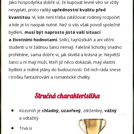
Jako hospodyňka dobře ví, že kupovat levné věci se vždy
nevyplatí, proto raději
upřednostní kvalitu před
kvantitou
. Ví, kde není třeba zatěžovat rodinný rozpočet
a kde je to naopak nutné. Než si vás však povolí společné
bydlení,
musí být naprosto jistá vaší situací
a životními hodnotami
. Snílci, tajnůstkáři a ani věční
studenti u ní žádnou šanci nemají. Falešné lichotky snadno
prohlédne, sama dobře ví, jak skvělá a krásná je. Největší
šanci u ní mají muži, kteří již něco dokázali, mají vlastní
bydlení a reálné plány do budoucnosti. Od nich ráda snese
i trošku fantazírování a romantické chvilky.
Stručná charakteristika
Kozoroh je
chladný, uzavřený
, zdrženlivý,
vážný
a odtažitý.
Trvá si