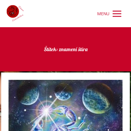
MENU
Štítek: znamení štíra