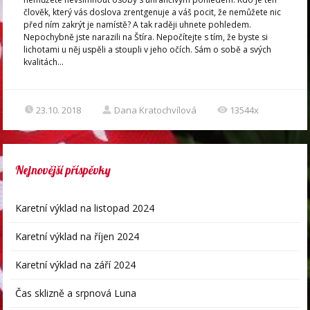
člověk, který vás doslova zrentgenuje a váš pocit, že nemůžete nic
před ním zakrýt je namístě? A tak raději uhnete pohledem.
Nepochybně jste narazili na Štíra. Nepočítejte s tím, že byste si
lichotami u něj uspěli a stoupli v jeho očích. Sám o sobě a svých
kvalitách...
23.10. 2018
Dana Kratochvílová
13544x
Nejnovější příspěvky
Karetní výklad na listopad 2024
Karetní výklad na říjen 2024
Karetní výklad na září 2024
Čas sklizně a srpnová Luna