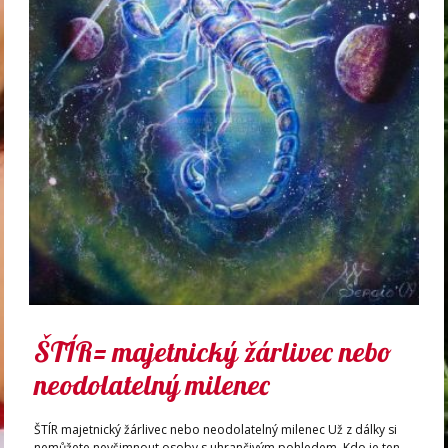
ŠTÍR= majetnický žárlivec nebo
neodolatelný milenec
ŠTÍR majetnický žárlivec nebo neodolatelný milenec Už z dálky si
nemůžete nevšimnout osoby s uhrančivým pohledem. Kdo je ten