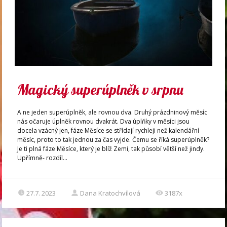
Magický superúplněk v srpnu
A ne jeden superúplněk, ale rovnou dva. Druhý prázdninový měsíc
nás očaruje úplněk rovnou dvakrát. Dva úplňky v měsíci jsou
docela vzácný jen, fáze Měsíce se střídají rychleji než kalendářní
měsíc, proto to tak jednou za čas vyjde. Čemu se říká superúplněk?
Je ti plná fáze Měsíce, který je blíž Zemi, tak působí větší než jindy.
Upřímně- rozdíl...
27.7. 2023
Dana Kratochvílová
3187x