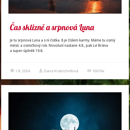
Čas sklizně a srpnová Luna
Je tu srpnová Luna a s ní čistka. 8 je číslem karmy. Máme tu osmý
měsíc a osmičkový rok. Novoluní nastane 4.8., pak Lví Brána
a super-úplněk 19.8.
1.8. 2024
Dana Kratochvílová
16016x