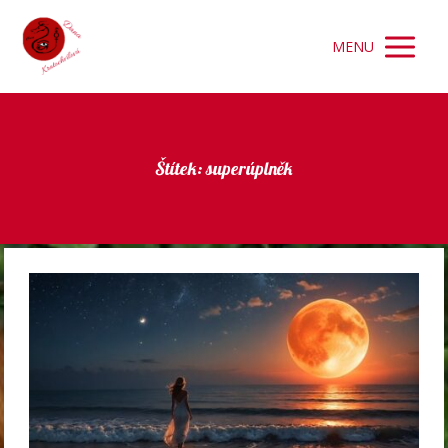
MENU
Štítek: superúplněk