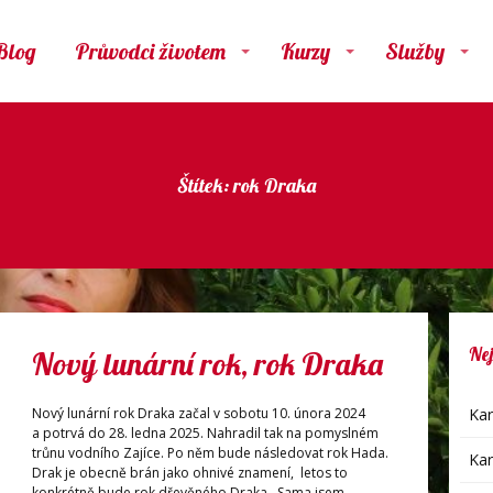
Blog
Průvodci životem
Kurzy
Služby
Štítek: rok Draka
Nej
Nový lunární rok, rok Draka
Nový lunární rok Draka začal v sobotu 10. února 2024
Kar
a potrvá do 28. ledna 2025. Nahradil tak na pomyslném
trůnu vodního Zajíce. Po něm bude následovat rok Hada.
Kar
Drak je obecně brán jako ohnivé znamení, letos to
konkrétně bude rok dřevěného Draka. Sama jsem