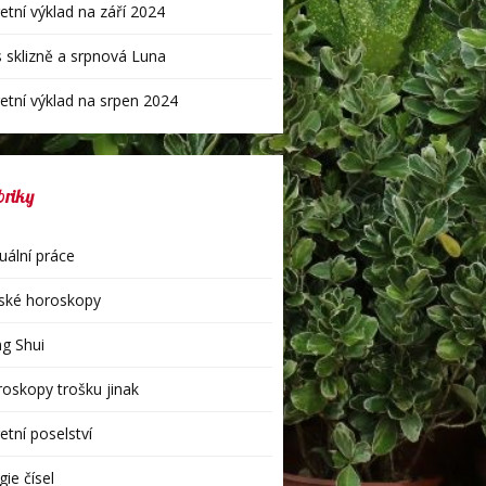
etní výklad na září 2024
 sklizně a srpnová Luna
etní výklad na srpen 2024
briky
uální práce
ské horoskopy
g Shui
oskopy trošku jinak
etní poselství
ie čísel