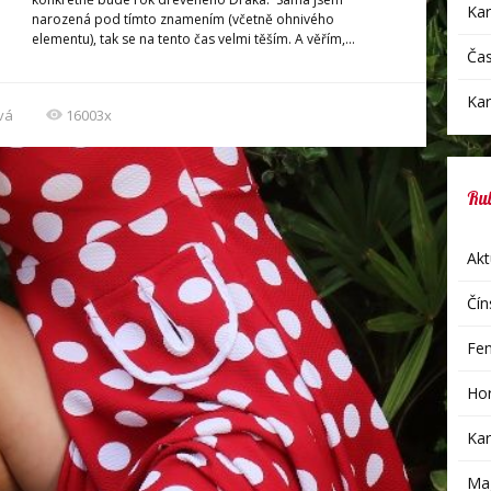
Kar
narozená pod tímto znamením (včetně ohnivého
elementu), tak se na tento čas velmi těším. A věřím,...
Čas
Kar
vá
16003x
Ru
Akt
Čín
Fen
Hor
Kar
Mag