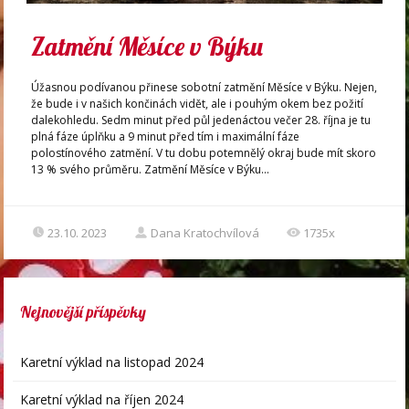
Zatmění Měsíce v Býku
Úžasnou podívanou přinese sobotní zatmění Měsíce v Býku. Nejen,
že bude i v našich končinách vidět, ale i pouhým okem bez požití
dalekohledu. Sedm minut před půl jedenáctou večer 28. října je tu
plná fáze úplňku a 9 minut před tím i maximální fáze
polostínového zatmění. V tu dobu potemnělý okraj bude mít skoro
13 % svého průměru. Zatmění Měsíce v Býku...
23.10. 2023
Dana Kratochvílová
1735x
Nejnovější příspěvky
Karetní výklad na listopad 2024
Karetní výklad na říjen 2024