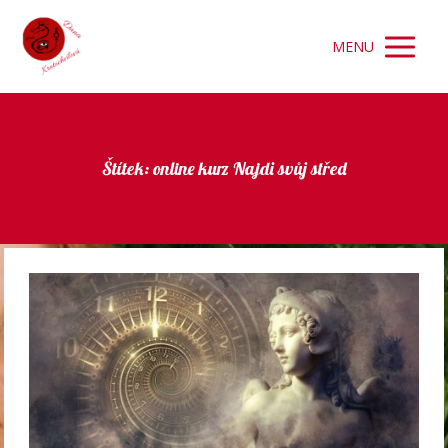
MENU
Štítek: online kurz Najdi svůj střed