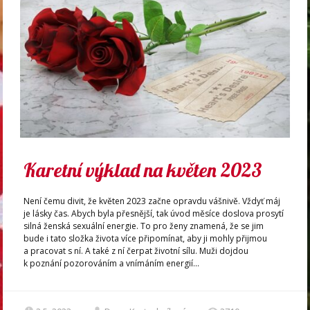
Karetní výklad na květen 2023
Není čemu divit, že květen 2023 začne opravdu vášnivě. Vždyť máj
je lásky čas. Abych byla přesnější, tak úvod měsíce doslova prosytí
silná ženská sexuální energie. To pro ženy znamená, že se jim
bude i tato složka života více připomínat, aby ji mohly přijmou
a pracovat s ní. A také z ní čerpat životní sílu. Muži dojdou
k poznání pozorováním a vnímáním energií...