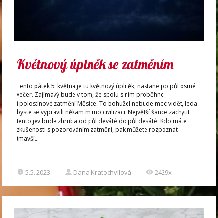
Květnový úplněk se zatměním
Tento pátek 5. května je tu květnový úplněk, nastane po půl osmé
večer. Zajímavý bude v tom, že spolu s ním proběhne
i polostínové zatmění Měsíce. To bohužel nebude moc vidět, leda
byste se vypravili někam mimo civilizaci. Největší šance zachytit
tento jev bude zhruba od půl deváté do půl desáté. Kdo máte
zkušenosti s pozorováním zatmění, pak můžete rozpoznat
tmavší...
5.5. 2023
Dana Kratochvílová
2429x