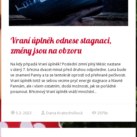
Vraní úplněk odnese stagnaci,
změny jsou na obzoru
Na kdy připadá Vraní úplněk? Poslední zimní plný Měsíc nastane
v úterý 7. března dvacet minut před druhou odpoledne. Luna bude
ve znamení Panny a ta se tentokrát oprostí od přehnané pečlivosti.
Vraní úplněk totiž se sebou vezme pryč energii stagnace a hlavně
Pannám, ale i všem ostatním, dodá možnosti, jak se pořádně
posunout. Březnový Vraní úplněk vnáší množství...
5.3. 2023
Dana Kratochvílová
2979x