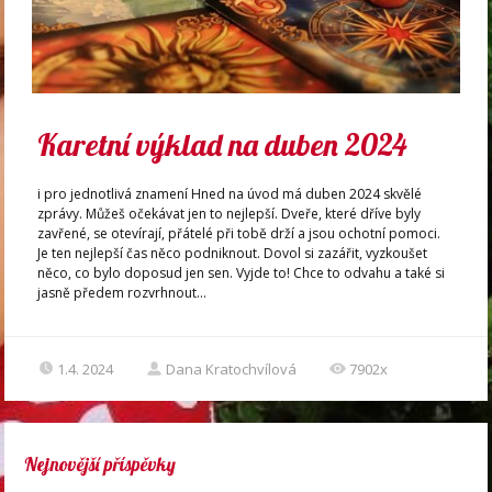
Karetní výklad na duben 2024
i pro jednotlivá znamení Hned na úvod má duben 2024 skvělé
zprávy. Můžeš očekávat jen to nejlepší. Dveře, které dříve byly
zavřené, se otevírají, přátelé při tobě drží a jsou ochotní pomoci.
Je ten nejlepší čas něco podniknout. Dovol si zazářit, vyzkoušet
něco, co bylo doposud jen sen. Vyjde to! Chce to odvahu a také si
jasně předem rozvrhnout...
1.4. 2024
Dana Kratochvílová
7902x
Nejnovější příspěvky