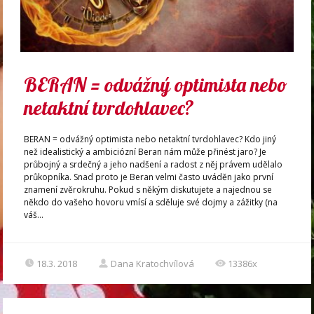
BERAN = odvážný optimista nebo
netaktní tvrdohlavec?
BERAN = odvážný optimista nebo netaktní tvrdohlavec? Kdo jiný
než idealistický a ambiciózní Beran nám může přinést jaro? Je
průbojný a srdečný a jeho nadšení a radost z něj právem udělalo
průkopníka. Snad proto je Beran velmi často uváděn jako první
znamení zvěrokruhu. Pokud s někým diskutujete a najednou se
někdo do vašeho hovoru vmísí a sděluje své dojmy a zážitky (na
váš...
18.3. 2018
Dana Kratochvílová
13386x