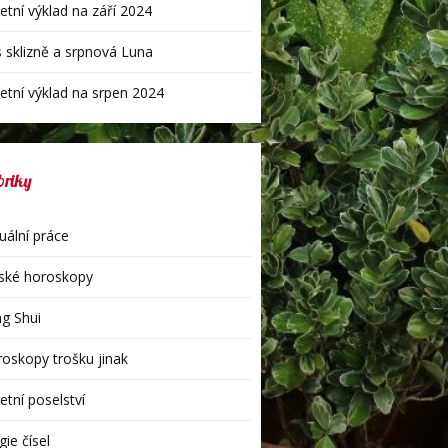
etní výklad na září 2024
 sklizně a srpnová Luna
etní výklad na srpen 2024
briky
uální práce
ské horoskopy
g Shui
oskopy trošku jinak
etní poselství
ie čísel