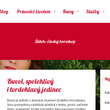
Blog
Průvodci životem
Kurzy
Služby
Štítek: čínský horoskop
Nej
Buvol, spolehlivý
i tvrdohlavý jedinec
Kar
Buvol je jedním z dvanácti znamení čínského horoskopu.
Kar
Svou pomyslnou nadvládu přebírá v lednu, proto začínám
tímto znamením. Podle přesného data narození i hodiny