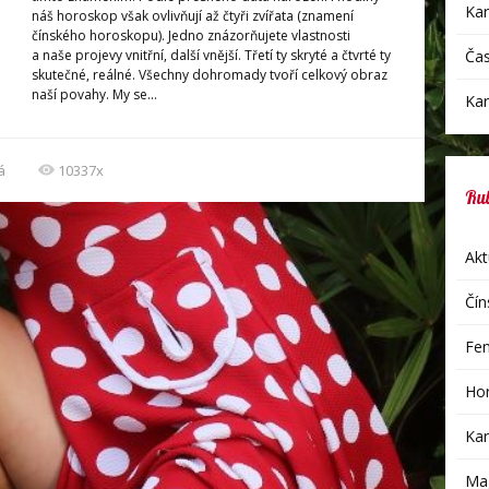
Kar
náš horoskop však ovlivňují až čtyři zvířata (znamení
čínského horoskopu). Jedno znázorňujete vlastnosti
a naše projevy vnitřní, další vnější. Třetí ty skryté a čtvrté ty
Čas
skutečné, reálné. Všechny dohromady tvoří celkový obraz
naší povahy. My se...
Kar
á
10337x
Ru
Akt
Čín
Fen
Hor
Kar
Mag