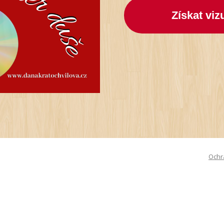
Získat vi
Ochr