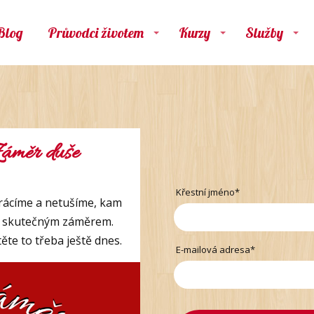
Blog
Průvodci životem
Kurzy
Služby
áměr duše
Křestní jméno*
trácíme a netušíme, kam
m skutečným záměrem.
těte to třeba ještě dnes.
E-mailová adresa*