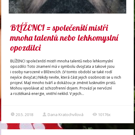
BLÍŽENCI = společenští mistři
mnoha talentů nebo lehkomyslní
opozdilci
BLÍŽENCI společenští mistři mnoha talentů nebo lehkomyslní
opozdilci Toto znamení má v symbolu dvojčata a takové jsou
i osoby narozené v Blížencích. (V tomto období se také rodí
nejvíce dvojčat.) Nikdy nevíte, která část jejich osobnosti se u nich
projeví. Mají mnoho tváří a dokážou je změnit lusknutím prstů.
Mohou vyvolávat až schizofrenní dojem. Provází je nervózní
a roztěkaná energie, vnitřní neklid. V jejich...
20.5. 2018
Dana Kratochvílová
10176x