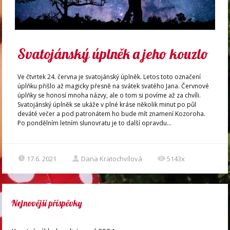
Svatojánský úplněk a jeho kouzlo
Ve čtvrtek 24. června je svatojánský úplněk. Letos toto označení
úplňku přišlo až magicky přesně na svátek svatého Jana. Červnové
úplňky se honosí mnoha názvy, ale o tom si povíme až za chvíli.
Svatojánský úplněk se ukáže v plné kráse několik minut po půl
deváté večer a pod patronátem ho bude mít znamení Kozoroha.
Po pondělním letním slunovratu je to další opravdu...
17.6. 2021
Dana Kratochvílová
5143x
Nejnovější příspěvky