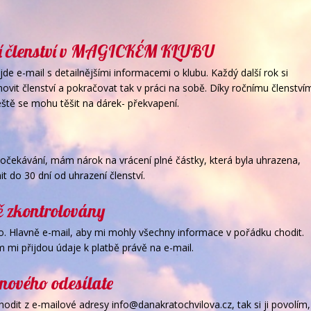
ní členství v MAGICKÉM KLUBU
de e-mail s detailnějšími informacemi o klubu. Každý další rok si
vit členství a pokračovat tak v práci na sobě. Díky ročnímu členství
ště se mohu těšit na dárek- překvapení.
očekávání, mám nárok na vrácení plné částky, která byla uhrazena,
t do 30 dní od uhrazení členství.
vě zkontrolovány
 Hlavně e-mail, aby mi mohly všechny informace v pořádku chodit.
mi přijdou údaje k platbě právě na e-mail.
 nového odesílate
dit z e-mailové adresy info@danakratochvilova.cz, tak si ji povolím,