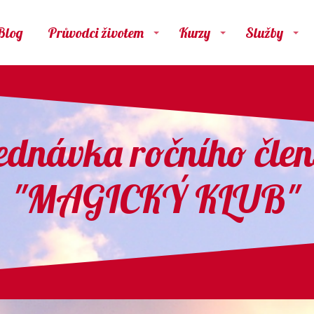
Blog
Průvodci životem
Kurzy
Služby
ednávka ročního člen
"MAGICKÝ KLUB"