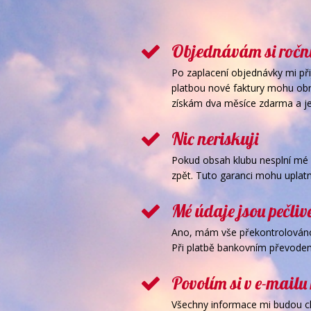
Objednávám si roč
Po zaplacení objednávky mi přij
platbou nové faktury mohu obno
získám dva měsíce zdarma a je
Nic neriskuji
Pokud obsah klubu nesplní mé 
zpět. Tuto garanci mohu uplatni
Mé údaje jsou pečli
Ano, mám vše překontrolováno.
Při platbě bankovním převodem 
Povolím si v e-mailu
Všechny informace mi budou cho