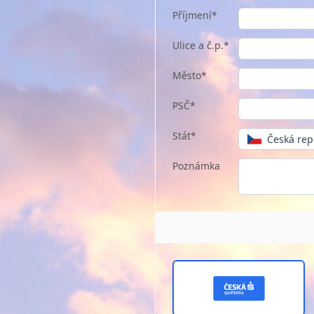
Příjmení*
Ulice a č.p.*
Město*
PSČ*
Stát*
Česká rep
Poznámka