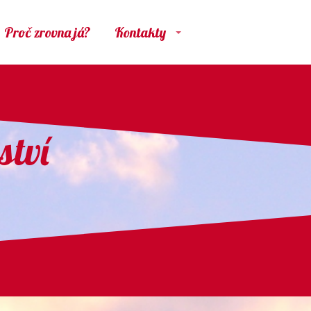
Proč zrovna já?
Kontakty
ství