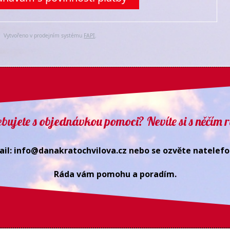
Vytvořeno v prodejním systému
FAPI
.
bujete s objednávkou pomoci? Nevíte si s něčím 
il: info@danakratochvilova.cz nebo se ozvěte natelefon
Ráda vám pomohu a poradím.