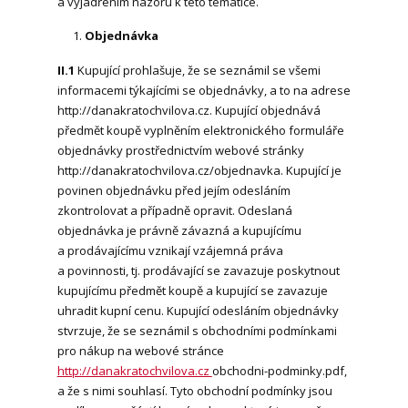
a vyjádřením názoru k této tematice.
Objednávka
II.1
Kupující prohlašuje, že se seznámil se všemi
informacemi týkajícími se objednávky, a to na adrese
http://danakratochvilova.cz. Kupující objednává
předmět koupě vyplněním elektronického formuláře
objednávky prostřednictvím webové stránky
http://danakratochvilova.cz/objednavka. Kupující je
povinen objednávku před jejím odesláním
zkontrolovat a případně opravit. Odeslaná
objednávka je právně závazná a kupujícímu
a prodávajícímu vznikají vzájemná práva
a povinnosti, tj. prodávající se zavazuje poskytnout
kupujícímu předmět koupě a kupující se zavazuje
uhradit kupní cenu. Kupující odesláním objednávky
stvrzuje, že se seznámil s obchodními podmínkami
pro nákup na webové stránce
http://danakratochvilova.cz
obchodni-podminky.pdf,
a že s nimi souhlasí. Tyto obchodní podmínky jsou