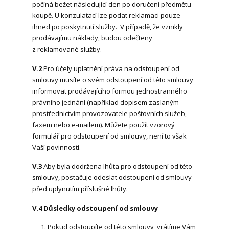
počíná bežet následující den po doručení předmětu
koupě. U konzulatací lze podat reklamaci pouze
ihned po poskytnutí služby. V případě, že vznikly
prodávajímu náklady, budou odečteny
z reklamované služby.
V.2
Pro účely uplatnění práva na odstoupení od
smlouvy musíte o svém odstoupení od této smlouvy
informovat prodávajícího formou jednostranného
právního jednání (například dopisem zaslaným
prostřednictvím provozovatele poštovních služeb,
faxem nebo e-mailem). Můžete použít vzorový
formulář pro odstoupení od smlouvy, není to však
Vaší povinností.
V.3
Aby byla dodržena lhůta pro odstoupení od této
smlouvy, postačuje odeslat odstoupení od smlouvy
před uplynutím příslušné lhůty.
V.4
Důsledky odstoupení od smlouvy
Pokud odstoupíte od této smlouvy, vrátíme Vám