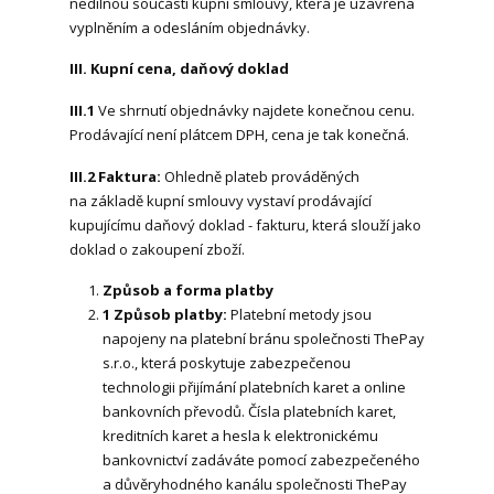
nedílnou součástí kupní smlouvy, která je uzavřena
vyplněním a odesláním objednávky.
III. Kupní cena, daňový doklad
III.1
Ve shrnutí objednávky najdete konečnou cenu.
Prodávající není plátcem DPH, cena je tak konečná.
III.2 Faktura:
Ohledně plateb prováděných
na základě kupní smlouvy vystaví prodávající
kupujícímu daňový doklad - fakturu, která slouží jako
doklad o zakoupení zboží.
Způsob a forma platby
1 Způsob platby:
Platební metody jsou
napojeny na platební bránu společnosti ThePay
s.r.o., která poskytuje zabezpečenou
technologii přijímání platebních karet a online
bankovních převodů. Čísla platebních karet,
kreditních karet a hesla k elektronickému
bankovnictví zadáváte pomocí zabezpečeného
a důvěryhodného kanálu společnosti ThePay