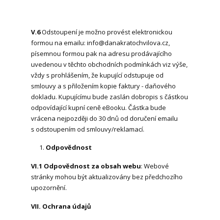
V.6
Odstoupení je možno provést elektronickou
formou na emailu: info@danakratochvilova.cz,
písemnou formou pak na adresu prodávajícího
uvedenou v těchto obchodních podmínkách viz výše,
vždy s prohlášením, že kupující odstupuje od
smlouvy a s přiložením kopie faktury - daňového
dokladu. Kupujícímu bude zaslán dobropis s částkou
odpovídající kupní ceně eBooku. Částka bude
vrácena nejpozději do 30 dnů od doručení emailu
s odstoupením od smlouvy/reklamací.
Odpovědnost
VI.1 Odpovědnost za obsah webu
: Webové
stránky mohou být aktualizovány bez předchozího
upozornění.
VII. Ochrana údajů