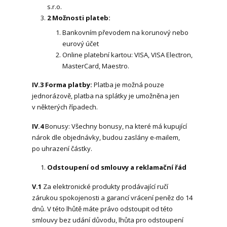
s.r.o.
2 Možnosti plateb:
Bankovním převodem na korunový nebo
eurový účet
Online platební kartou: VISA, VISA Electron,
MasterCard, Maestro.
IV.3 Forma platby:
Platba je možná pouze
jednorázově, platba na splátky je umožněna jen
v některých řípadech.
IV.4
Bonusy: Všechny bonusy, na které má kupující
nárok dle objednávky, budou zaslány e-mailem,
po uhrazení částky.
Odstoupení od smlouvy a reklamační řád
V.1
Za elektronické produkty prodávající ručí
zárukou spokojenosti a garancí vrácení peněz do 14
dnů. V této lhůtě máte právo odstoupit od této
smlouvy bez udání důvodu, lhůta pro odstoupení