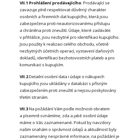
VII.1 Prohlášení prodávajícího
: Prodávající se
zavazuje plně respektovat důvěrný charakter
osobních a firemních dat kupujícího, která jsou
zabezpečena proti neautorizovanému přístupu
a chráněna proti zneužití. Údaje, které zadáváte
v přihlášce, jsou nezbytné pro identifikaci kupujícího.
Jsou použity k realizaci celého obchodu, včetně
nezbytných účetních operací, vystavení daňových
dokladů, identifikaci bezhotovostních plateb a pro
komunikaci s kupujícím.
VII.2
Detailní osobní data i údaje o nákupech
kupujícího jsou ukládány v databázi s přísným
zabezpečením proti zneužití a nejsou poskytovány
třetím stranám.
VII.3
Na požádání Vám podle možnosti obratem
a písemně oznámíme, zda a jaké osobní údaje
máme o Vás zaznamenané. Pokud by navzdory
našim snahám o správnost údajů a aktuálnost byly
zaznamenány nesprávné informace, na požádání je