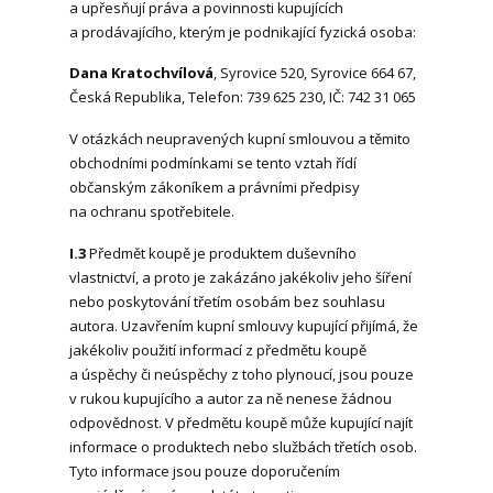
a upřesňují práva a povinnosti kupujících
a prodávajícího, kterým je podnikající fyzická osoba:
Dana Kratochvílová
, Syrovice 520, Syrovice 664 67,
Česká Republika, Telefon: 739 625 230, IČ: 742 31 065
V otázkách neupravených kupní smlouvou a těmito
obchodními podmínkami se tento vztah řídí
občanským zákoníkem a právními předpisy
na ochranu spotřebitele.
I.3
Předmět koupě je produktem duševního
vlastnictví, a proto je zakázáno jakékoliv jeho šíření
nebo poskytování třetím osobám bez souhlasu
autora. Uzavřením kupní smlouvy kupující přijímá, že
jakékoliv použití informací z předmětu koupě
a úspěchy či neúspěchy z toho plynoucí, jsou pouze
v rukou kupujícího a autor za ně nenese žádnou
odpovědnost. V předmětu koupě může kupující najít
informace o produktech nebo službách třetích osob.
Tyto informace jsou pouze doporučením