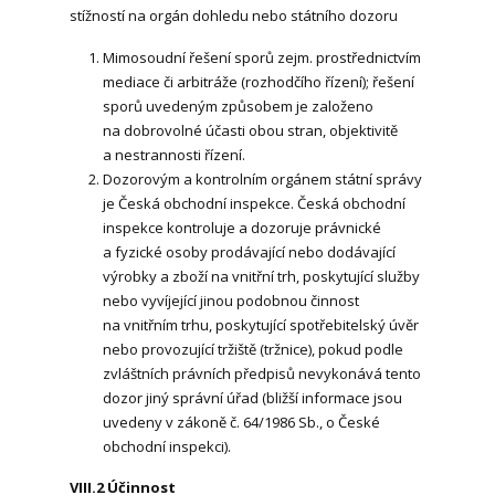
stížností na orgán dohledu nebo státního dozoru
Mimosoudní řešení sporů zejm. prostřednictvím
mediace či arbitráže (rozhodčího řízení); řešení
sporů uvedeným způsobem je založeno
na dobrovolné účasti obou stran, objektivitě
a nestrannosti řízení.
Dozorovým a kontrolním orgánem státní správy
je Česká obchodní inspekce. Česká obchodní
inspekce kontroluje a dozoruje právnické
a fyzické osoby prodávající nebo dodávající
výrobky a zboží na vnitřní trh, poskytující služby
nebo vyvíjející jinou podobnou činnost
na vnitřním trhu, poskytující spotřebitelský úvěr
nebo provozující tržiště (tržnice), pokud podle
zvláštních právních předpisů nevykonává tento
dozor jiný správní úřad (bližší informace jsou
uvedeny v zákoně č. 64/1986 Sb., o České
obchodní inspekci).
VIII.2
Účinnost