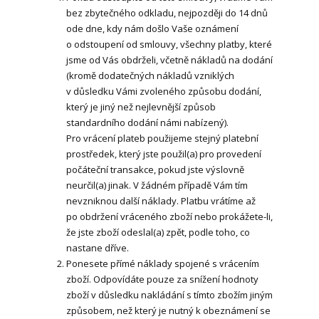
bez zbytečného odkladu, nejpozději do 14 dnů
ode dne, kdy nám došlo Vaše oznámení
o odstoupení od smlouvy, všechny platby, které
jsme od Vás obdrželi, včetně nákladů na dodání
(kromě dodatečných nákladů vzniklých
v důsledku Vámi zvoleného způsobu dodání,
který je jiný než nejlevnější způsob
standardního dodání námi nabízený).
Pro vrácení plateb použijeme stejný platební
prostředek, který jste použil(a) pro provedení
počáteční transakce, pokud jste výslovně
neurčil(a) jinak. V žádném případě Vám tím
nevzniknou další náklady. Platbu vrátíme až
po obdržení vráceného zboží nebo prokážete-li,
že jste zboží odeslal(a) zpět, podle toho, co
nastane dříve.
Ponesete přímé náklady spojené s vrácením
zboží. Odpovídáte pouze za snížení hodnoty
zboží v důsledku nakládání s tímto zbožím jiným
způsobem, než který je nutný k obeznámení se