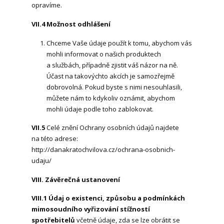
opravíme.
VII.4
Možnost odhlášení
Chceme Vaše údaje použít k tomu, abychom vás
mohli informovat o našich produktech
a službách, případně zjistit váš názor na ně.
Účast na takovýchto akcích je samozřejmě
dobrovolná. Pokud byste s nimi nesouhlasili,
můžete nám to kdykoliv oznámit, abychom
mohli údaje podle toho zablokovat.
VII.5
Celé znění Ochrany osobních údajů najdete
na této adrese:
http://danakratochvilova.cz/ochrana-osobnich-
udaju/
VIII. Závěrečná ustanovení
VIII.1
Údaj o existenci, způsobu a podmínkách
mimosoudního vyřizování stížností
spotřebitelů
včetně údaje, zda se lze obrátit se