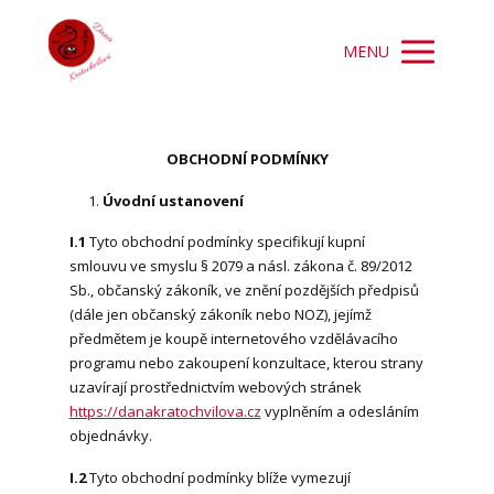
MENU
OBCHODNÍ PODMÍNKY
Úvodní ustanovení
I.1
Tyto obchodní podmínky specifikují kupní
smlouvu ve smyslu § 2079 a násl. zákona č. 89/2012
Sb., občanský zákoník, ve znění pozdějších předpisů
(dále jen občanský zákoník nebo NOZ), jejímž
předmětem je koupě internetového vzdělávacího
programu nebo zakoupení konzultace, kterou strany
uzavírají prostřednictvím webových stránek
https://danakratochvilova.cz
vyplněním a odesláním
objednávky.
I.2
Tyto obchodní podmínky blíže vymezují