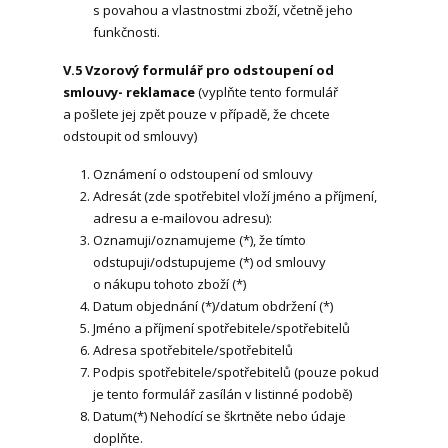
s povahou a vlastnostmi zboží, včetně jeho
funkčnosti.
V.5 Vzorový formulář pro odstoupení od
smlouvy- reklamace
(vyplňte tento formulář
a pošlete jej zpět pouze v případě, že chcete
odstoupit od smlouvy)
Oznámení o odstoupení od smlouvy
Adresát (zde spotřebitel vloží jméno a příjmení,
adresu a e-mailovou adresu):
Oznamuji/oznamujeme (*), že tímto
odstupuji/odstupujeme (*) od smlouvy
o nákupu tohoto zboží (*)
Datum objednání (*)/datum obdržení (*)
Jméno a příjmení spotřebitele/spotřebitelů
Adresa spotřebitele/spotřebitelů
Podpis spotřebitele/spotřebitelů (pouze pokud
je tento formulář zasílán v listinné podobě)
Datum(*) Nehodící se škrtněte nebo údaje
doplňte.