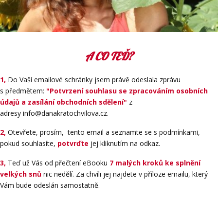
A CO TEĎ?
1,
Do Vaší emailové schránky jsem právě odeslala zprávu
s předmětem:
"Potvrzení souhlasu se zpracováním osobních
údajů a zasílání obchodních sdělení"
z
adresy info@danakratochvilova.cz.
2,
Otevřete, prosím, tento email a seznamte se s podmínkami,
pokud souhlasíte,
potvrďte
jej kliknutím na odkaz.
3,
Teď už Vás od přečtení eBooku
7 malých kroků ke splnění
velkých snů
nic nedělí. Za chvíli jej najdete v příloze emailu, který
Vám bude odeslán samostatně.