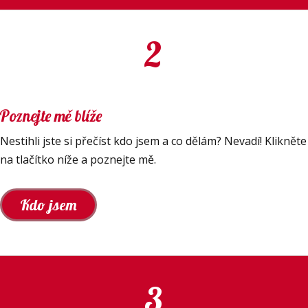
2
Poznejte mě blíže
Nestihli jste si přečíst kdo jsem a co dělám? Nevadí! Klikněte
na tlačítko níže a poznejte mě.
Kdo jsem
3