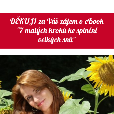
DĚKUJI za Váš zájem o eBook
"7 malých kroků ke splnění
velkých snů"