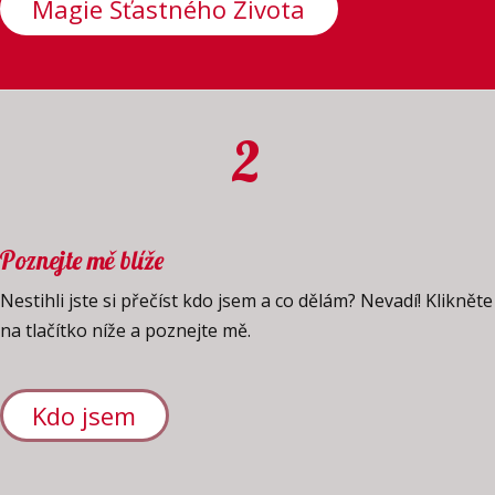
Magie Šťastného Života
2
Poznejte mě blíže
Nestihli jste si přečíst kdo jsem a co dělám? Nevadí! Klikněte
na tlačítko níže a poznejte mě.
Kdo jsem