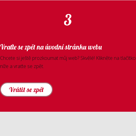
3
Vraťte se zpět na úvodní stránku webu
Chcete si ještě prozkoumat můj web? Skvělé! Klikněte na tlačítko
níže a vraťte se zpět.
Vrátit se zpět