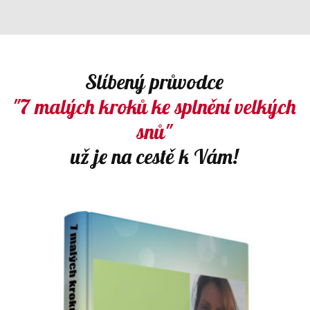
Slíbený průvodce
"7 malých kroků ke splnění velkých
snů"
už je na cestě k Vám!