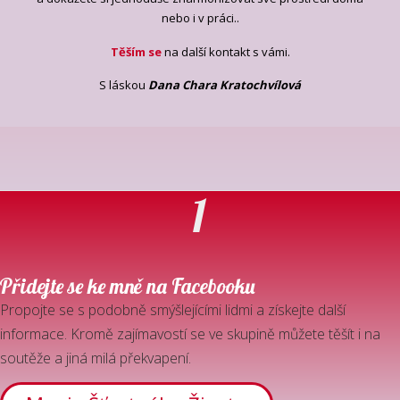
nebo i v práci..
Těším se
na další kontakt s vámi.
S láskou
Dana Chara Kratochvílová
1
Přidejte se ke mně na Facebooku
Propojte se s podobně smýšlejícími lidmi a získejte další
informace. Kromě zajímavostí se ve skupině můžete těšít i na
soutěže a jiná milá překvapení.