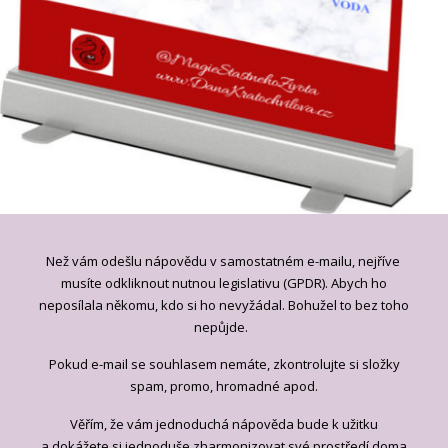
Než
v
ám odešlu nápovědu v samostatném e-mailu, nejříve
musíte odkliknout nutnou legislativu (GPDR). Abych ho
neposílala někomu, kdo si ho nevyžádal. Bohužel to bez toho
nepůjde.
Pokud e-mail se souhlasem nemáte, zkontrolujte si složky
spam, promo, hromadné apod.
Věřím, že vám jednoduchá nápověda bude k užitku
a dokážete si jednoduše zharmonizovat své prostředí doma