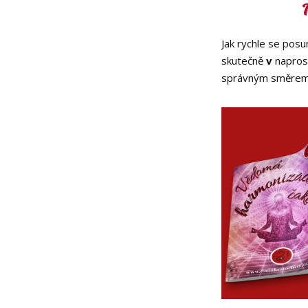
Jak rychle se pos
skutečně
v
napro
správným směrem