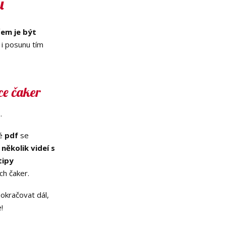
u
čem je být
i posunu tím
e čaker
.
vé
pdf
se
é
několik videí s
tipy
ch čaker.
okračovat dál,
!