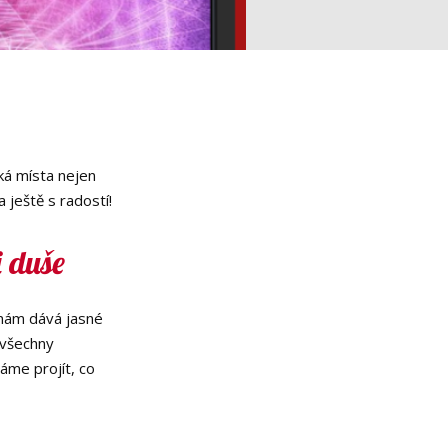
R
cká místa nejen
 ještě s radostí!
i duše
ám dává jasné
všechny
áme projít, co