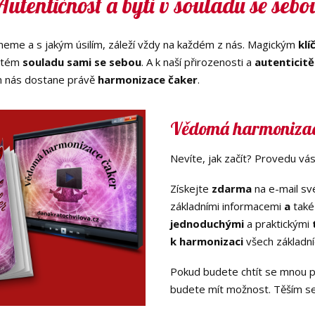
Autentičnost a bytí v souladu se sebo
uneme a s jakým úsilím, záleží vždy na každém z nás. Magickým
klí
stém
souladu sami se sebou
. A k naší přirozenosti a
autenticitě
 nás dostane právě
harmonizace čaker
.
Vědomá harmonizac
Nevíte, jak začít? Provedu vás
Získejte
zdarma
na e-mail s
základními informacemi
a
tak
jednoduchými
a praktickými
k harmonizaci
všech základní
Pokud budete chtít se mnou p
budete mít možnost. Těším se