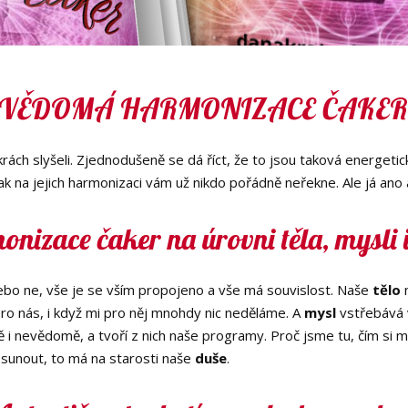
VĚDOMÁ HARMONIZACE ČAKE
čakrách slyšeli. Zjednodušeně se dá říct, že to jsou taková energeti
jak na jejich harmonizaci vám už nikdo pořádně neřekne. Ale já ano a
nizace čaker na úrovni těla, mysli 
nebo ne, vše je se vším propojeno a vše má souvislost. Naše
tělo
n
pro nás, i když mi pro něj mnohdy nic neděláme. A
mysl
vstřebává 
i nevědomě, a tvoří z nich naše programy. Proč jsme tu, čím si m
osunout, to má na starosti naše
duše
.